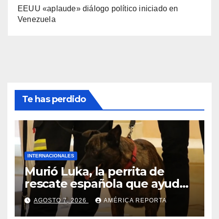
EEUU «aplaude» diálogo político iniciado en
Venezuela
Te has perdido
INTERNACIONALES
Murió Luka, la perrita de
rescate española que ayudó
a buscar sobrevivientes bajo
AGOSTO 7, 2026
AMÉRICA REPORTA
los escombros tras los