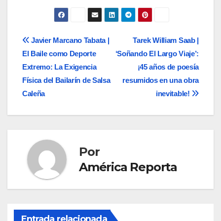
de
entradas
Navegación
Javier Marcano Tabata |
Tarek William Saab |
El Baile como Deporte
‘Soñando El Largo Viaje’:
de
Extremo: La Exigencia
¡45 años de poesía
entradas
Física del Bailarín de Salsa
resumidos en una obra
Caleña
inevitable!
Por
América Reporta
Entrada relacionada