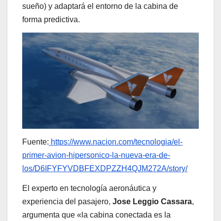
sueño) y adaptará el entorno de la cabina de
forma predictiva.
Fuente:
https://www.nacion.com/tecnologia/el-
primer-avion-hipersonico-la-nueva-era-de-
los/D6IFYFYVDBFEXDPZZH4QJM272A/story/
El experto en tecnología aeronáutica y
experiencia del pasajero,
Jose Leggio Cassara
,
argumenta que «la cabina conectada es la