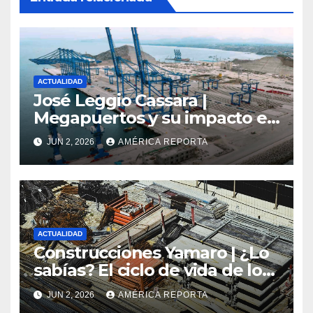
ACTUALIDAD
José Leggio Cassara |
Megapuertos y su impacto en
el turismo y el comercio
JUN 2, 2026
AMÉRICA REPORTA
global
ACTUALIDAD
Construcciones Yamaro | ¿Lo
sabías? El ciclo de vida de los
materiales de construcción
JUN 2, 2026
AMÉRICA REPORTA
revoluciona eficiencia en