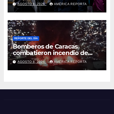
Italia tras el rechazo de Roma
AGOSTO 8, 2026
AMÉRICA REPORTA
a retirar las restricciones
REPORTE DEL DÍA
Bomberos de Caracas
combatieron incendio de
gran magnitud en zona
AGOSTO 8, 2026
AMÉRICA REPORTA
industrial de El Llanito