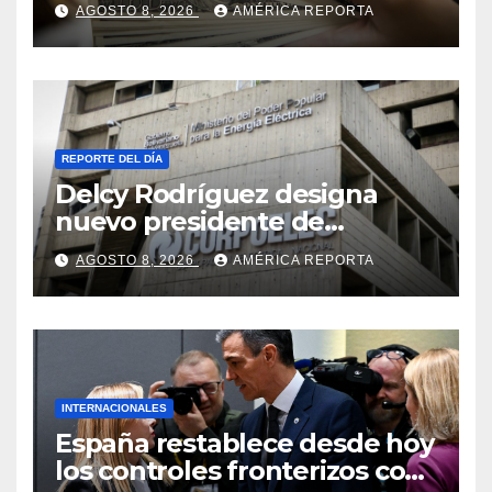
AGOSTO 8, 2026
AMÉRICA REPORTA
de seguridad
REPORTE DEL DÍA
Delcy Rodríguez designa
nuevo presidente de
Corpoelec y nuevo
AGOSTO 8, 2026
AMÉRICA REPORTA
viceministro de Servicios
Eléctricos
INTERNACIONALES
España restablece desde hoy
los controles fronterizos con