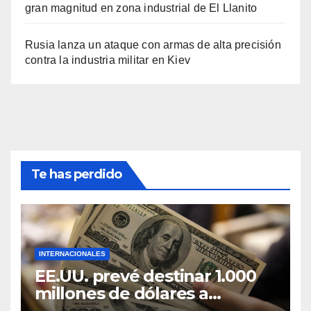
gran magnitud en zona industrial de El Llanito
Rusia lanza un ataque con armas de alta precisión
contra la industria militar en Kiev
Te has perdido
INTERNACIONALES
EE.UU. prevé destinar 1.000
millones de dólares a
Colombia para un paquete