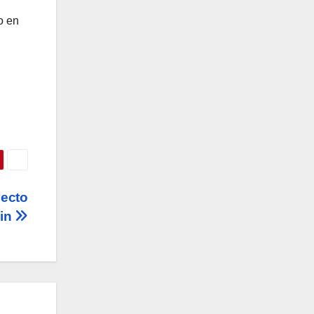
o en
ecto
ein