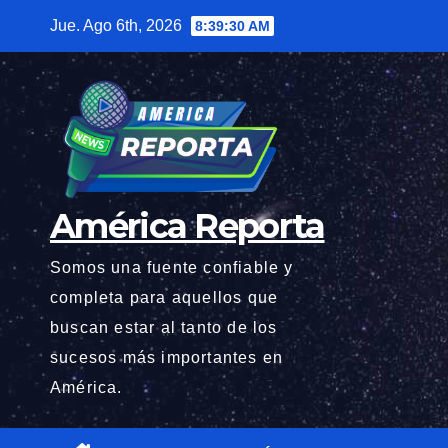
Saltar
Jue. Ago 6th, 2026
8:39:32 AM
al
contenido
América Reporta
Somos una fuente confiable y
completa para aquellos que
buscan estar al tanto de los
sucesos más importantes en
América.