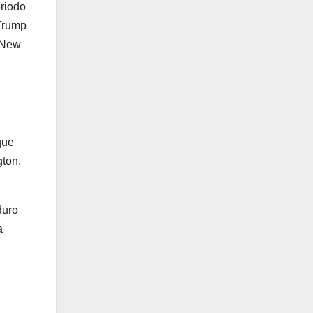
eriodo
 Trump
l New
que
gton,
duro
a