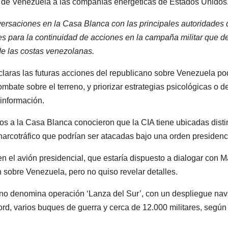
ra de Venezuela a las compañías energéticas de Estados Unidos
rsaciones en la Casa Blanca con las principales autoridades 
s para la continuidad de acciones en la campaña militar que d
de las costas venezolanas.
aras las futuras acciones del republicano sobre Venezuela po
ombate sobre el terreno, y priorizar estrategias psicológicas o d
información.
os a la Casa Blanca conocieron que la CIA tiene ubicadas disti
arcotráfico que podrían ser atacadas bajo una orden presidenci
 el avión presidencial, que estaría dispuesto a dialogar con 
sobre Venezuela, pero no quiso revelar detalles.
no denomina operación ‘Lanza del Sur’, con un despliegue nav
Ford, varios buques de guerra y cerca de 12.000 militares, según