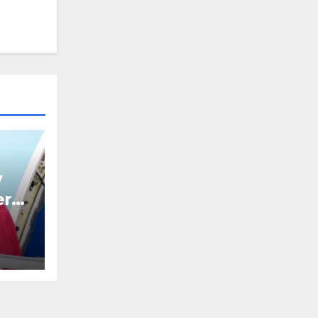
V
erú,