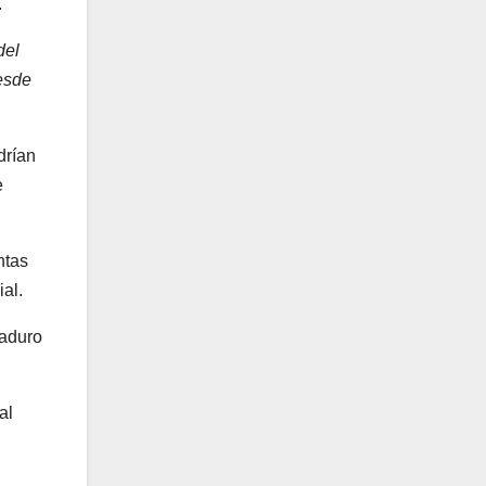
.
del
esde
drían
e
ntas
al.
Maduro
al