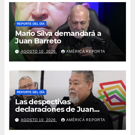
REPORTE DEL DÍA
Mario Silva demandará a
Juan Barreto
AGOSTO 10, 2026
AMÉRICA REPORTA
REPORTE DEL DÍA
Las despectivas
declaraciones de Juan
Barreto sobre María Corina
AGOSTO 10, 2026
AMÉRICA REPORTA