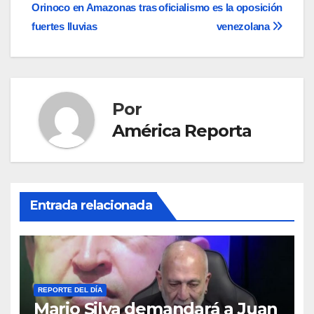
Orinoco en Amazonas tras
oficialismo es la oposición
de
fuertes lluvias
venezolana
entradas
Por
América Reporta
Entrada relacionada
REPORTE DEL DÍA
Mario Silva demandará a Juan