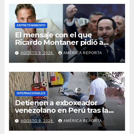
ENTRETENIMIENTO
El mensaje con el que
Ricardo Montaner pidió a
Abelardo de la Espriella
AGOSTO 9, 2026
AMÉRICA REPORTA
ayudar a Venezuela
INTERNACIONALES
Detienen a exboxeador
venezolano en Perú tras la
muerte de mototaxista
AGOSTO 9, 2026
AMÉRICA REPORTA
durante una riña