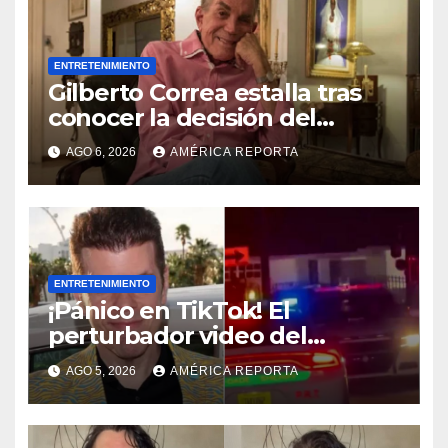
ENTRETENIMIENTO
Gilberto Correa estalla tras
conocer la decisión del
tribunal en su caso
AGO 6, 2026
AMÉRICA REPORTA
ENTRETENIMIENTO
¡Pánico en TikTok! El
perturbador video del
famoso influencer Perez
AGO 5, 2026
AMÉRICA REPORTA
Hilton que obligó a sus fans a
pedir ayuda médica