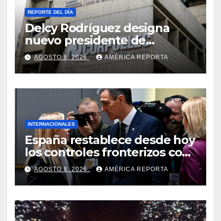
REPORTE DEL DÍA
Delcy Rodríguez designa
nuevo presidente de
Corpoelec y nuevo
AGOSTO 8, 2026
AMÉRICA REPORTA
viceministro de Servicios
Eléctricos
INTERNACIONALES
España restablece desde hoy
los controles fronterizos con
Italia tras el rechazo de Roma
AGOSTO 8, 2026
AMÉRICA REPORTA
a retirar las restricciones