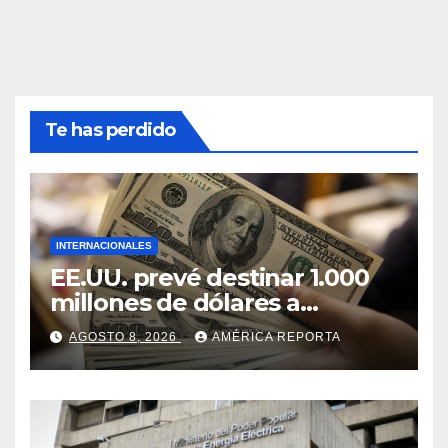
Te has perdido
INTERNACIONALES
EE.UU. prevé destinar 1.000
millones de dólares a
Colombia para un paquete
AGOSTO 8, 2026
AMÉRICA REPORTA
de seguridad