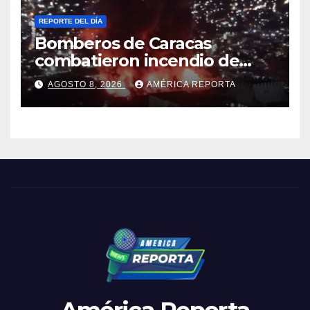
REPORTE DEL DÍA
Bomberos de Caracas
combatieron incendio de
gran magnitud en zona
AGOSTO 8, 2026
AMÉRICA REPORTA
industrial de El Llanito