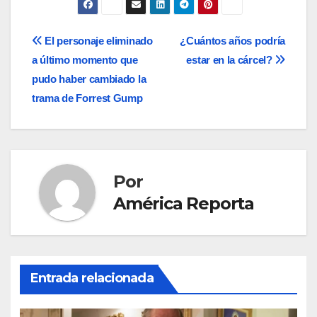
Navegación
El personaje eliminado
¿Cuántos años podría
a último momento que
estar en la cárcel?
de
pudo haber cambiado la
entradas
trama de Forrest Gump
Por
América Reporta
Entrada relacionada