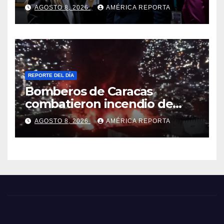
Italia tras el rechazo de Roma
AGOSTO 8, 2026
AMÉRICA REPORTA
a retirar las restricciones
REPORTE DEL DÍA
Bomberos de Caracas
combatieron incendio de
gran magnitud en zona
AGOSTO 8, 2026
AMÉRICA REPORTA
industrial de El Llanito