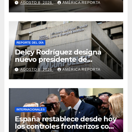
AGOSTO 8, 2026
AMÉRICA REPORTA
de seguridad
REPORTE DEL DÍA
Delcy Rodríguez designa
nuevo presidente de
Corpoelec y nuevo
AGOSTO 8, 2026
AMÉRICA REPORTA
viceministro de Servicios
Eléctricos
INTERNACIONALES
España restablece desde hoy
los controles fronterizos con