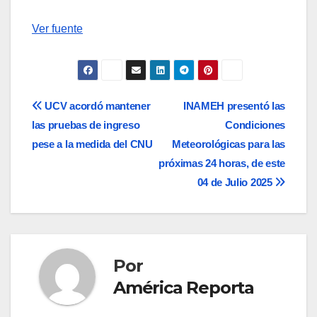
Ver fuente
Navegación
UCV acordó mantener
INAMEH presentó las
las pruebas de ingreso
Condiciones
de
pese a la medida del CNU
Meteorológicas para las
entradas
próximas 24 horas, de este
04 de Julio 2025
Por
América Reporta