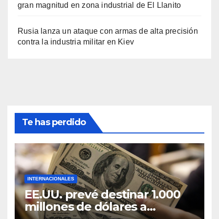
gran magnitud en zona industrial de El Llanito
Rusia lanza un ataque con armas de alta precisión
contra la industria militar en Kiev
Te has perdido
INTERNACIONALES
EE.UU. prevé destinar 1.000
millones de dólares a
Colombia para un paquete