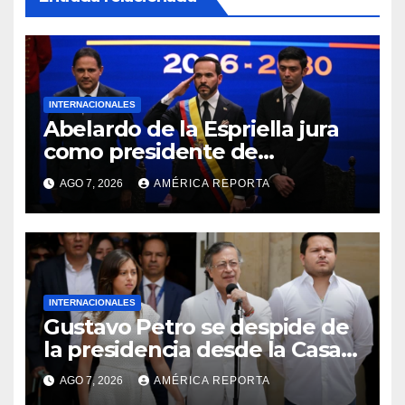
INTERNACIONALES
Abelardo de la Espriella jura
como presidente de
Colombia para el periodo
AGO 7, 2026
AMÉRICA REPORTA
2026-2030
INTERNACIONALES
Gustavo Petro se despide de
la presidencia desde la Casa
de Nariño
AGO 7, 2026
AMÉRICA REPORTA