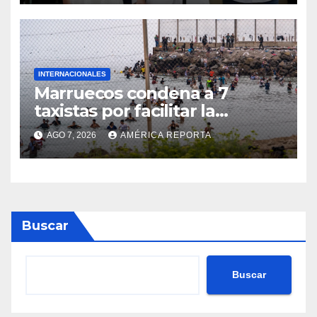
INTERNACIONALES
Marruecos condena a 7
taxistas por facilitar la
migración irregular hacia
AGO 7, 2026
AMÉRICA REPORTA
Ceuta
Buscar
Buscar