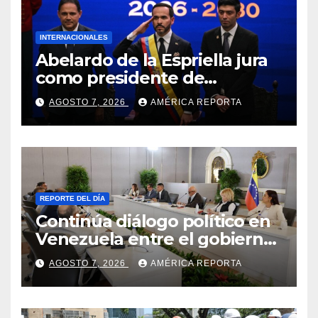
INTERNACIONALES
Abelardo de la Espriella jura
como presidente de
Colombia para el periodo
AGOSTO 7, 2026
AMÉRICA REPORTA
2026-2030
REPORTE DEL DÍA
Continúa diálogo político en
Venezuela entre el gobierno
y la oposición
AGOSTO 7, 2026
AMÉRICA REPORTA