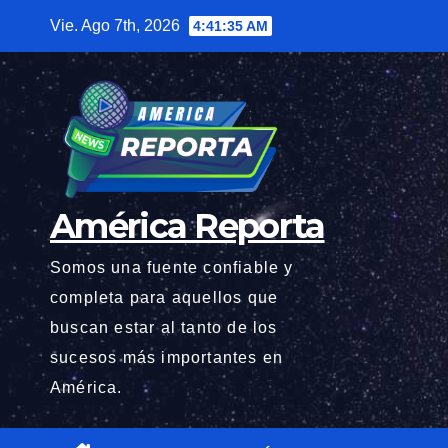
Saltar
Vie. Ago 7th, 2026
4:41:36 AM
al
contenido
América Reporta
Somos una fuente confiable y
completa para aquellos que
buscan estar al tanto de los
sucesos más importantes en
América.