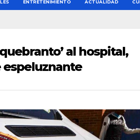
LES
ENTRETENIMIENTO
ACTUALIDAD
CU
‘quebranto’ al hospital,
e espeluznante