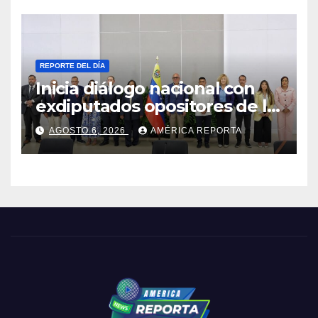
REPORTE DEL DÍA
Inicia diálogo nacional con
exdiputados opositores de la
AN de 2015
AGOSTO 6, 2026
AMÉRICA REPORTA