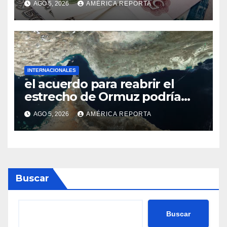
AGO 5, 2026
AMÉRICA REPORTA
INTERNACIONALES
el acuerdo para reabrir el
estrecho de Ormuz podría
concretarse esta semana
AGO 5, 2026
AMÉRICA REPORTA
Buscar
Buscar