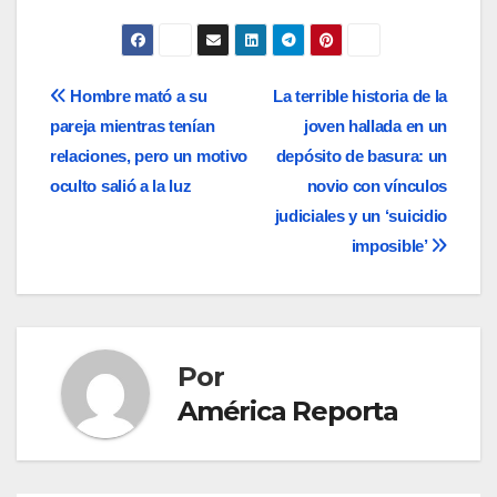
Navegación
Hombre mató a su
La terrible historia de la
pareja mientras tenían
joven hallada en un
de
relaciones, pero un motivo
depósito de basura: un
entradas
oculto salió a la luz
novio con vínculos
judiciales y un ‘suicidio
imposible’
Por
América Reporta