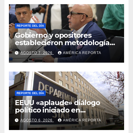
REPORTE DEL DÍA
Gobierno y opositores
establecieron metodología
para el proceso de diálogo en
AGOSTO 7, 2026
AMÉRICA REPORTA
Venezuela
REPORTE DEL DÍA
EEUU «aplaude» diálogo
político iniciado en
Venezuela
AGOSTO 6, 2026
AMÉRICA REPORTA