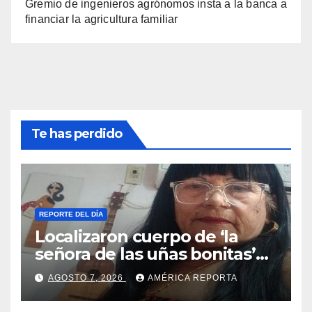
Gremio de ingenieros agrónomos insta a la banca a
financiar la agricultura familiar
Te has perdido
REPORTE DEL DÍA
Localizaron cuerpo de ‘la
señora de las uñas bonitas’
42 días después de los
AGOSTO 7, 2026
AMÉRICA REPORTA
terremotos en La Guaira