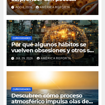
ingredientes
AGO 4, 2026
AMÉRICA REPORTA
CURIOSIDADES
Por qué algunos hábitos se
vuelven obsesiones y otros se
desvanecen
JUL 29, 2026
AMÉRICA REPORTA
CURIOSIDADES
Descubren cómo proceso
atmosférico impulsa olas de