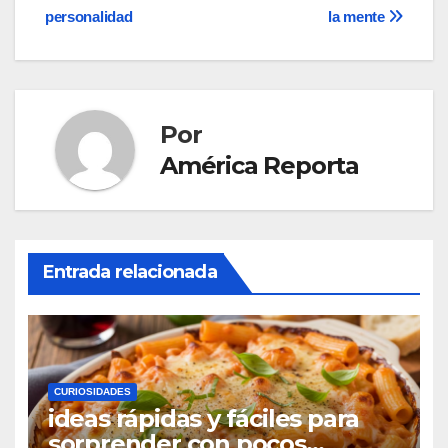
entradas
personalidad
la mente
Por
América Reporta
Entrada relacionada
CURIOSIDADES
ideas rápidas y fáciles para
sorprender con pocos