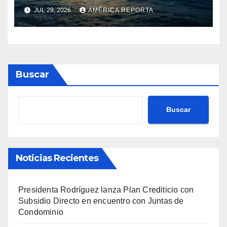
calor marinas extremas
JUL 29, 2026
AMÉRICA REPORTA
Buscar
Buscar
Noticias Recientes
Presidenta Rodríguez lanza Plan Crediticio con
Subsidio Directo en encuentro con Juntas de
Condominio