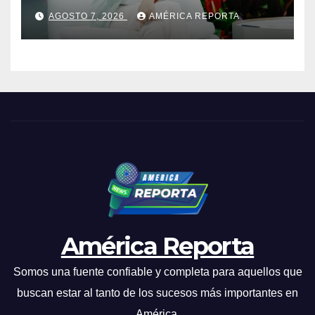
ha beneficiado a unas 2.000
AGOSTO 7, 2026
AMÉRICA REPORTA
personas en una semana
América Reporta
Somos una fuente confiable y completa para aquellos que
buscan estar al tanto de los sucesos más importantes en
América.