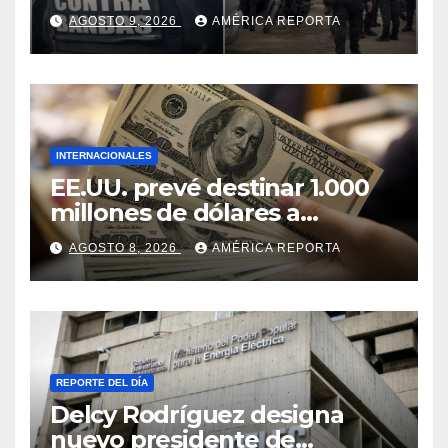
AGOSTO 9, 2026
AMÉRICA REPORTA
INTERNACIONALES
EE.UU. prevé destinar 1.000
millones de dólares a
Colombia para un paquete
AGOSTO 8, 2026
AMÉRICA REPORTA
de seguridad
REPORTE DEL DÍA
Delcy Rodríguez designa
nuevo presidente de