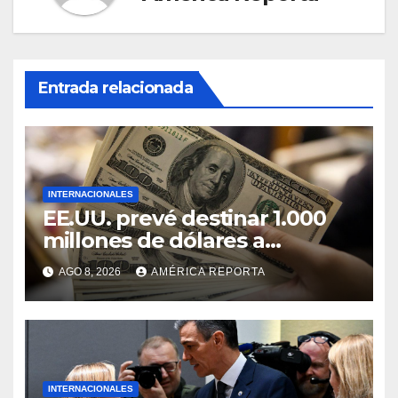
Entrada relacionada
INTERNACIONALES
EE.UU. prevé destinar 1.000
millones de dólares a
Colombia para un paquete de
AGO 8, 2026
AMÉRICA REPORTA
seguridad
INTERNACIONALES