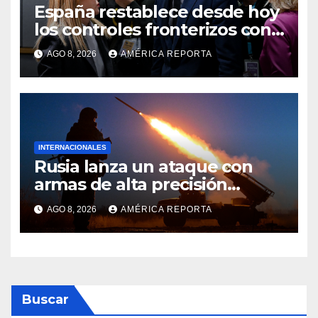
España restablece desde hoy
los controles fronterizos con
Italia tras el rechazo de Roma
AGO 8, 2026
AMÉRICA REPORTA
a retirar las restricciones
INTERNACIONALES
Rusia lanza un ataque con
armas de alta precisión
contra la industria militar en
AGO 8, 2026
AMÉRICA REPORTA
Kiev
Buscar