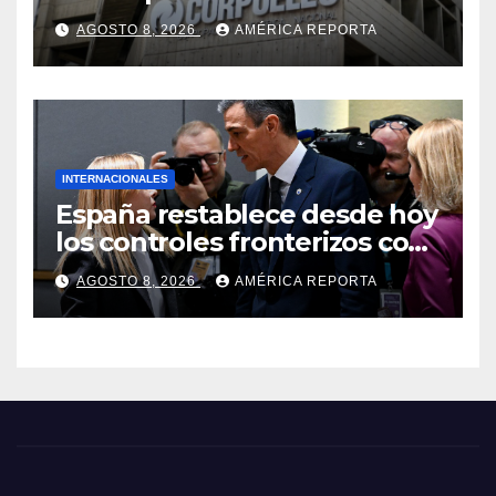
Corpoelec y nuevo
AGOSTO 8, 2026
AMÉRICA REPORTA
viceministro de Servicios
Eléctricos
INTERNACIONALES
España restablece desde hoy
los controles fronterizos con
Italia tras el rechazo de Roma
AGOSTO 8, 2026
AMÉRICA REPORTA
a retirar las restricciones