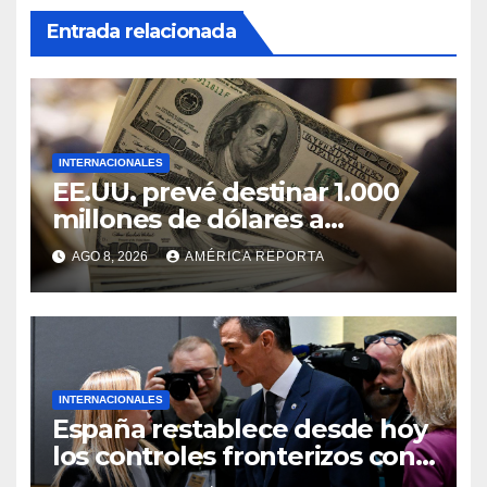
Entrada relacionada
INTERNACIONALES
EE.UU. prevé destinar 1.000
millones de dólares a
Colombia para un paquete de
AGO 8, 2026
AMÉRICA REPORTA
seguridad
INTERNACIONALES
España restablece desde hoy
los controles fronterizos con
Italia tras el rechazo de Roma