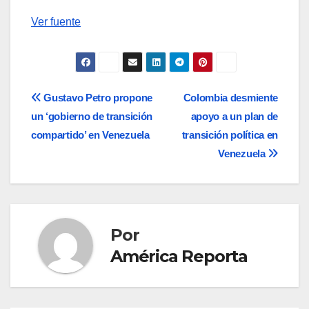
Ver fuente
Navegación
Gustavo Petro propone
Colombia desmiente
un ‘gobierno de transición
apoyo a un plan de
de
compartido’ en Venezuela
transición política en
entradas
Venezuela
Por
América Reporta