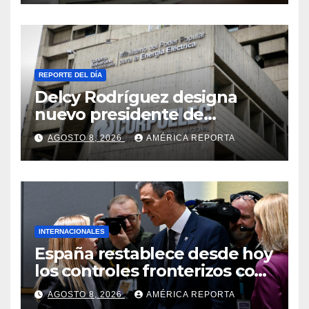
REPORTE DEL DÍA
Delcy Rodríguez designa
nuevo presidente de
Corpoelec y nuevo
AGOSTO 8, 2026
AMÉRICA REPORTA
viceministro de Servicios
Eléctricos
INTERNACIONALES
España restablece desde hoy
los controles fronterizos con
Italia tras el rechazo de Roma
AGOSTO 8, 2026
AMÉRICA REPORTA
a retirar las restricciones