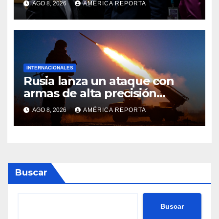
AGO 8, 2026
AMÉRICA REPORTA
a retirar las restricciones
INTERNACIONALES
Rusia lanza un ataque con
armas de alta precisión
contra la industria militar en
AGO 8, 2026
AMÉRICA REPORTA
Kiev
Buscar
Buscar