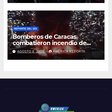
REPORTE DEL DÍA
Bomberos de Caracas
combatieron incendio de
gran magnitud en zona
AGOSTO 8, 2026
AMÉRICA REPORTA
industrial de El Llanito