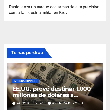
Rusia lanza un ataque con armas de alta precisión
contra la industria militar en Kiev
Te has perdido
INTERNACIONALES
EE.UU. prevé destinar 1.000
millones de dólares a
Colombia para un paquete
AGOSTO 8, 2026
AMÉRICA REPORTA
de seguridad