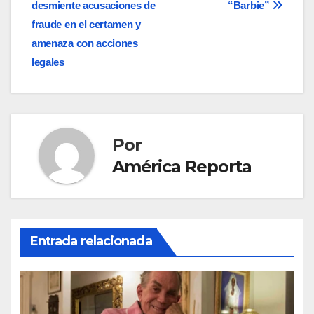
de
desmiente acusaciones de
“Barbie”
entradas
fraude en el certamen y
amenaza con acciones
legales
Por
América Reporta
Entrada relacionada