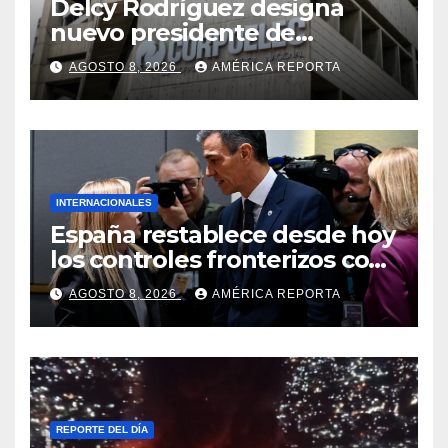
Delcy Rodríguez designa
nuevo presidente de
Corpoelec y nuevo
AGOSTO 8, 2026
AMÉRICA REPORTA
viceministro de Servicios
Eléctricos
INTERNACIONALES
España restablece desde hoy
los controles fronterizos con
Italia tras el rechazo de Roma
AGOSTO 8, 2026
AMÉRICA REPORTA
a retirar las restricciones
REPORTE DEL DÍA