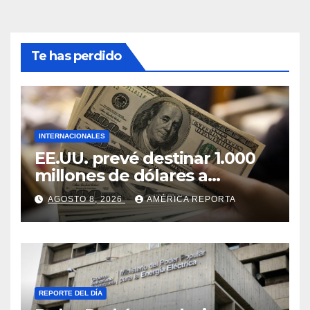
Te has perdido
INTERNACIONALES
EE.UU. prevé destinar 1.000
millones de dólares a
Colombia para un paquete
AGOSTO 8, 2026
AMÉRICA REPORTA
de seguridad
REPORTE DEL DÍA