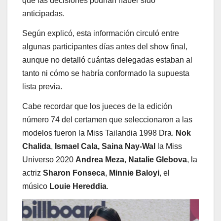
que las decisiones podrían haber sido
anticipadas.
Según explicó, esta información circuló entre
algunas participantes días antes del show final,
aunque no detalló cuántas delegadas estaban al
tanto ni cómo se habría conformado la supuesta
lista previa.
Cabe recordar que los jueces de la edición
número 74 del certamen que seleccionaron a las
modelos fueron la Miss Tailandia 1998 Dra.
Nok
Chalida
,
Ismael Cala, Saina Nay-Wal
la Miss
Universo 2020
Andrea Meza
,
Natalie Glebova
, la
actriz
Sharon Fonseca
,
Minnie Baloyi
, el
músico
Louie Hereddia
.