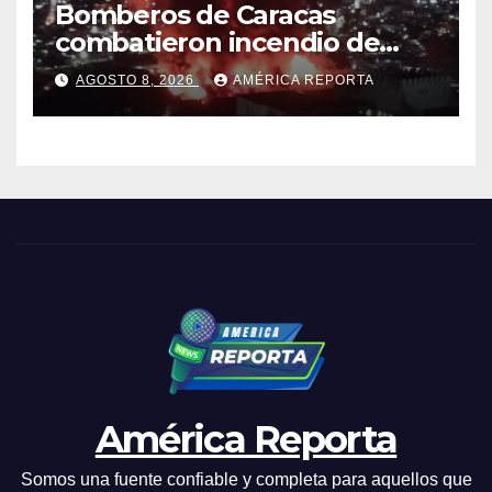
Bomberos de Caracas
combatieron incendio de
gran magnitud en zona
AGOSTO 8, 2026
AMÉRICA REPORTA
industrial de El Llanito
América Reporta
Somos una fuente confiable y completa para aquellos que