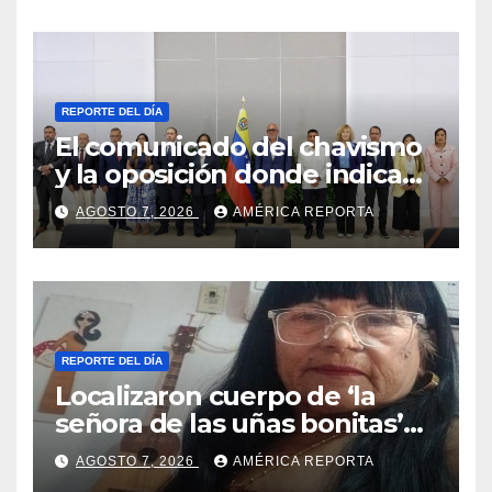
terremotos
REPORTE DEL DÍA
El comunicado del chavismo
y la oposición donde indican
que informarán al país
AGOSTO 7, 2026
AMÉRICA REPORTA
oportunamente sobre los
avances alcanzado
REPORTE DEL DÍA
Localizaron cuerpo de ‘la
señora de las uñas bonitas’
42 días después de los
AGOSTO 7, 2026
AMÉRICA REPORTA
terremotos en La Guaira