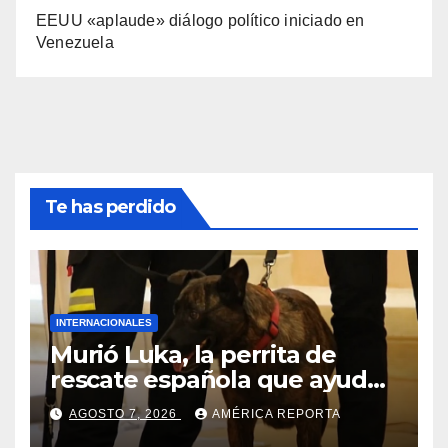
EEUU «aplaude» diálogo político iniciado en
Venezuela
Te has perdido
INTERNACIONALES
Murió Luka, la perrita de
rescate española que ayudó
a buscar sobrevivientes bajo
AGOSTO 7, 2026
AMÉRICA REPORTA
los escombros tras los