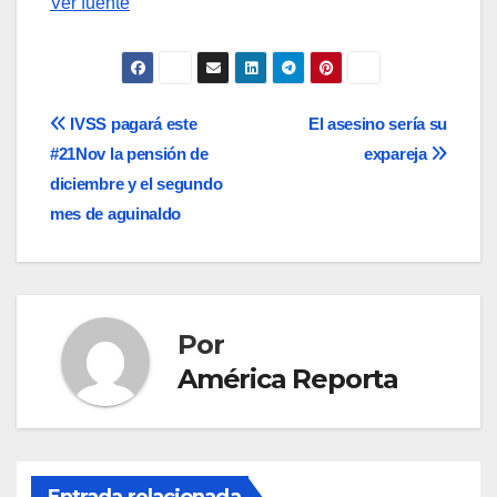
Ver fuente
Navegación
IVSS pagará este
El asesino sería su
#21Nov la pensión de
expareja
de
diciembre y el segundo
entradas
mes de aguinaldo
Por
América Reporta