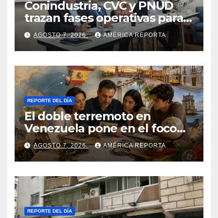
Conindustria, CVC y PNUD
trazan fases operativas para
reconstruir a Venezuela
AGOSTO 7, 2026
AMÉRICA REPORTA
REPORTE DEL DÍA
El doble terremoto en
Venezuela pone en el foco
las alternativas legales para
AGOSTO 7, 2026
AMÉRICA REPORTA
solicitar la nacionalidad por
parte de personas con
vínculos familiares en España
y Portugal
REPORTE DEL DÍA