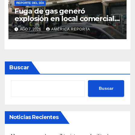
REPORTE DEL DÍA
Fuga de gas generó
explosión en local comercial
de Chacao
AGO 7, 2026
AMÉRICA REPORTA
Buscar
Buscar
Noticias Recientes