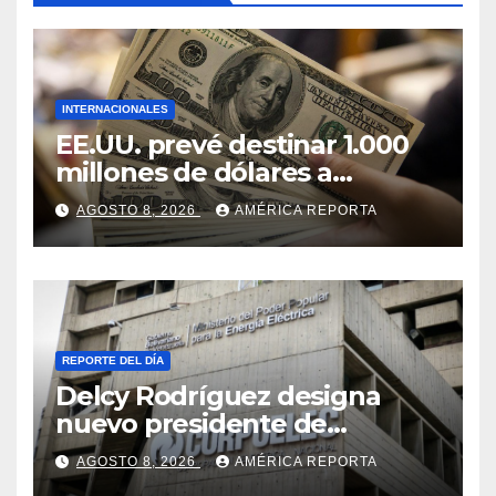
INTERNACIONALES
EE.UU. prevé destinar 1.000
millones de dólares a
Colombia para un paquete
AGOSTO 8, 2026
AMÉRICA REPORTA
de seguridad
REPORTE DEL DÍA
Delcy Rodríguez designa
nuevo presidente de
Corpoelec y nuevo
AGOSTO 8, 2026
AMÉRICA REPORTA
viceministro de Servicios