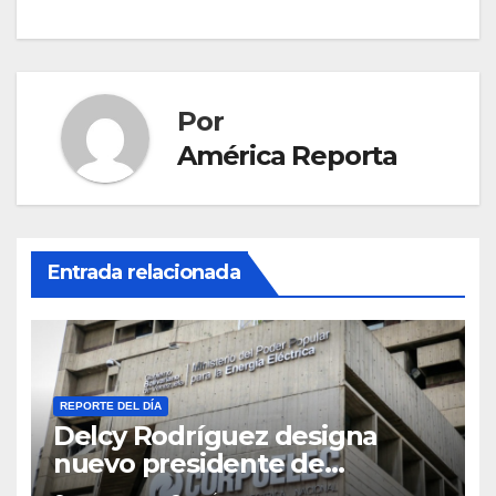
entradas
Por
América Reporta
Entrada relacionada
REPORTE DEL DÍA
Delcy Rodríguez designa
nuevo presidente de
Corpoelec y nuevo