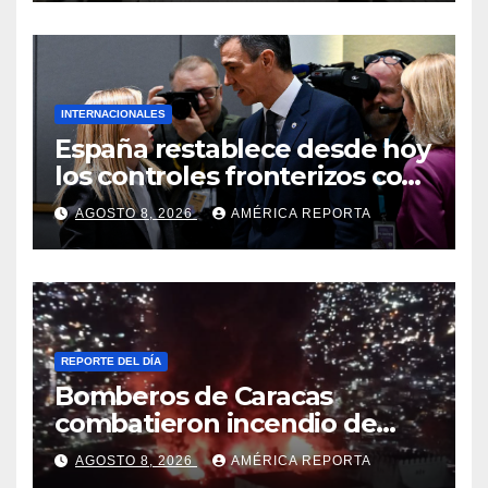
Eléctricos
INTERNACIONALES
España restablece desde hoy
los controles fronterizos con
Italia tras el rechazo de Roma
AGOSTO 8, 2026
AMÉRICA REPORTA
a retirar las restricciones
REPORTE DEL DÍA
Bomberos de Caracas
combatieron incendio de
gran magnitud en zona
AGOSTO 8, 2026
AMÉRICA REPORTA
industrial de El Llanito