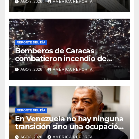
AGO 8, 2026
AMÉRICA REPORTA
viceministro de Servicios
Eléctricos
REPORTE DEL DÍA
Bomberos de Caracas
combatieron incendio de
gran magnitud en zona
AGO 8, 2026
AMÉRICA REPORTA
industrial de El Llanito
REPORTE DEL DÍA
En Venezuela no hay ninguna
transición sino una ocupación
a la fuerza
AGO 8, 2026
AMÉRICA REPORTA