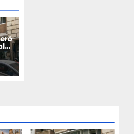
neró
al