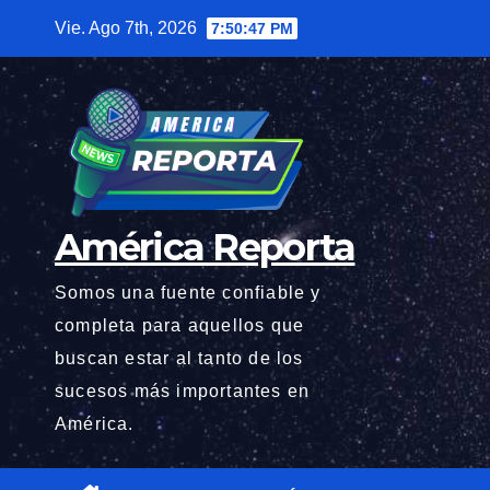
Saltar
Vie. Ago 7th, 2026
7:50:49 PM
al
contenido
América Reporta
Somos una fuente confiable y
completa para aquellos que
buscan estar al tanto de los
sucesos más importantes en
América.