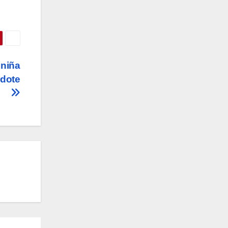
 niña
rdote