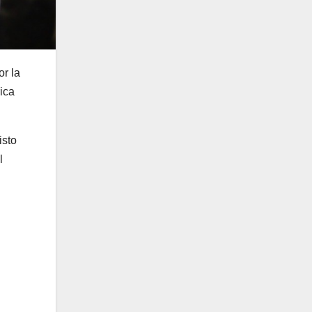
or la
ica
isto
l