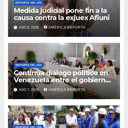
REPORTE DEL DÍA
Medida judicial pone fin a la
causa contra la exjuex Afiuni
AGO 8, 2026
AMÉRICA REPORTA
REPORTE DEL DÍA
Continúa diálogo político en
Venezuela entre el gobierno
y la oposición
AGO 7, 2026
AMÉRICA REPORTA
REPORTE DEL DÍA