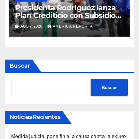
Presidenta Rodríguez lanza
Plan Crediticio con Subsidio
Directo en encuentro con
AGO 7, 2026
AMÉRICA REPORTA
Juntas de Condominio
Buscar
Buscar
Noticias Recientes
Medida judicial pone fin a la causa contra la exjuex