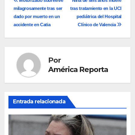
Navegación
Motorizado sobrevive
Niña de seis años muere
milagrosamente tras ser
tras tratamiento en la UCI
de
dado por muerto en un
pediátrica del Hospital
entradas
accidente en Catia
Clínico de Valencia
Por
América Reporta
Entrada relacionada