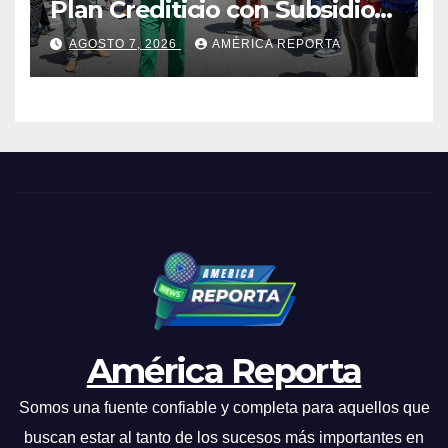
Plan Crediticio con Subsidio
Directo en encuentro con
AGOSTO 7, 2026
AMÉRICA REPORTA
Juntas de Condominio
América Reporta
Somos una fuente confiable y completa para aquellos que
buscan estar al tanto de los sucesos más importantes en