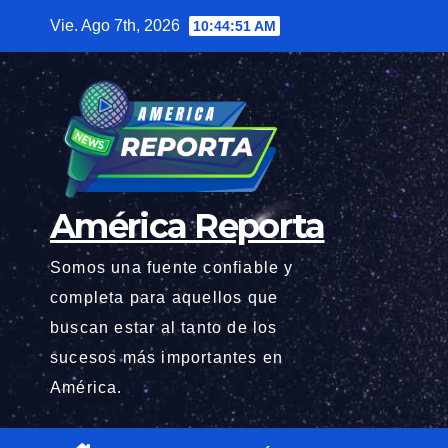
Saltar
Vie. Ago 7th, 2026
10:44:53 AM
al
contenido
América Reporta
Somos una fuente confiable y
completa para aquellos que
buscan estar al tanto de los
sucesos más importantes en
América.