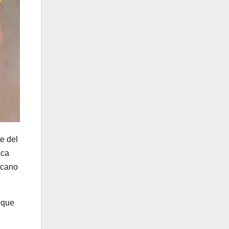
re del
sca
rcano
 que