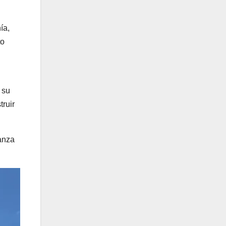
ía,
to
 su
truir
ianza