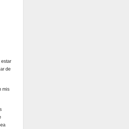
 estar
jar de
n mis
s
e
sea