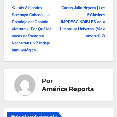
Navegación
Luis Alejandro
Carlos Julio Heydra | Los
Sampayo Cabada | La
5 Clásicos
de
Paradoja del Ganado
IMPRESCINDIBLES de la
entradas
«Natural»: Por Qué las
Literatura Universal (Viaje
Vacas de Pastoreo
Inmortal)
Necesitan un Blindaje
Inmunológico
Por
América Reporta
Entrada relacionada