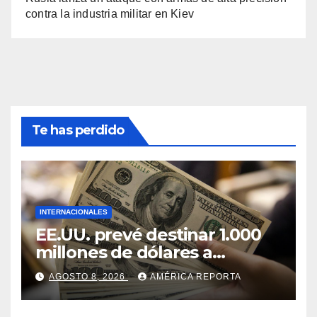
contra la industria militar en Kiev
Te has perdido
INTERNACIONALES
EE.UU. prevé destinar 1.000
millones de dólares a
Colombia para un paquete
AGOSTO 8, 2026
AMÉRICA REPORTA
de seguridad