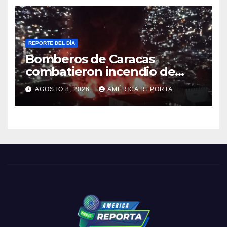
REPORTE DEL DÍA
Bomberos de Caracas
combatieron incendio de
gran magnitud en zona
AGOSTO 8, 2026
AMÉRICA REPORTA
industrial de El Llanito