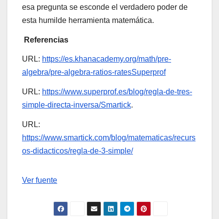
esa pregunta se esconde el verdadero poder de
esta humilde herramienta matemática.
Referencias
URL:
https://es.khanacademy.org/math/pre-
algebra/pre-algebra-ratios-ratesSuperprof
URL:
https://www.superprof.es/blog/regla-de-tres-
simple-directa-inversa/Smartick
.
URL:
https://www.smartick.com/blog/matematicas/recurs
os-didacticos/regla-de-3-simple/
Navegación
Ver fuente
de
entradas