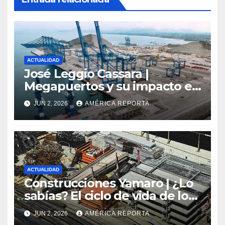
ACTUALIDAD
José Leggio Cassara |
Megapuertos y su impacto en
el turismo y el comercio
JUN 2, 2026
AMÉRICA REPORTA
global
ACTUALIDAD
Construcciones Yamaro | ¿Lo
sabías? El ciclo de vida de los
materiales de construcción
JUN 2, 2026
AMÉRICA REPORTA
revoluciona eficiencia en