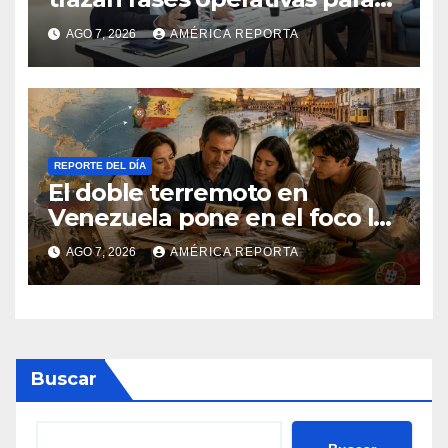
reconstruir a Venezuela
AGO 7, 2026
AMÉRICA REPORTA
REPORTE DEL DÍA
El doble terremoto en
Venezuela pone en el foco las
alternativas legales para
AGO 7, 2026
AMÉRICA REPORTA
solicitar la nacionalidad por
parte de personas con
vínculos familiares en España
y Portugal
Buscar