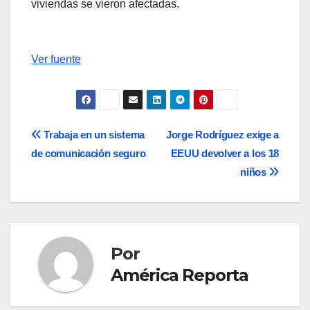
viviendas se vieron afectadas.
Ver fuente
Navegación
Trabaja en un sistema
Jorge Rodríguez exige a
de comunicación seguro
EEUU devolver a los 18
de
niños
entradas
Por
América Reporta