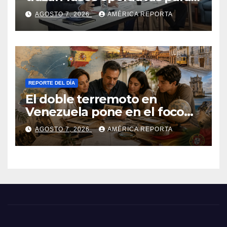
reconstruir a Venezuela
AGOSTO 7, 2026
AMÉRICA REPORTA
REPORTE DEL DÍA
El doble terremoto en
Venezuela pone en el foco
las alternativas legales para
AGOSTO 7, 2026
AMÉRICA REPORTA
solicitar la nacionalidad por
parte de personas con
vínculos familiares en España
y Portugal