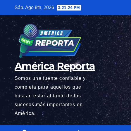
Saltar
Sáb. Ago 8th, 2026
3:21:26 PM
al
contenido
América Reporta
Somos una fuente confiable y
completa para aquellos que
buscan estar al tanto de los
sucesos más importantes en
América.