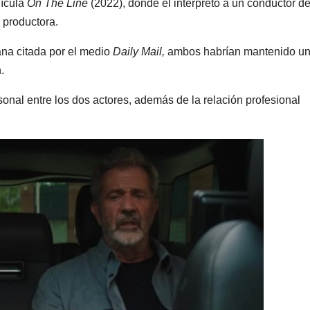
lícula
On The Line
(2022), donde él interpretó a un conductor d
 productora.
ana citada por el medio
Daily Mail,
ambos habrían mantenido u
.
onal entre los dos actores, además de la relación profesional