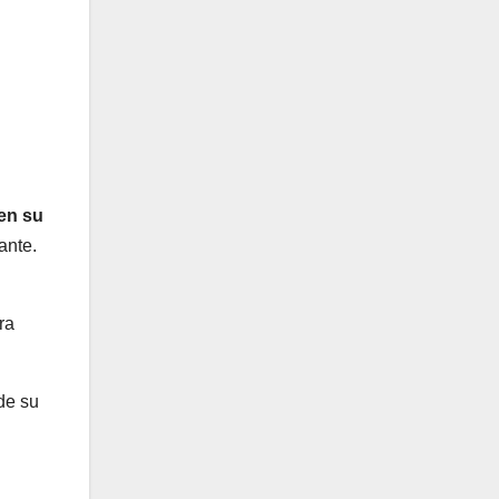
en su
ante.
ra
de su