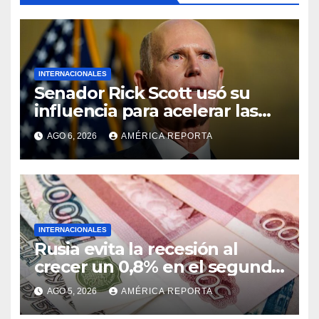
INTERNACIONALES
Senador Rick Scott usó su
influencia para acelerar las
elecciones en Venezuela
AGO 6, 2026
AMÉRICA REPORTA
INTERNACIONALES
Rusia evita la recesión al
crecer un 0,8% en el segundo
trimestre
AGO 5, 2026
AMÉRICA REPORTA