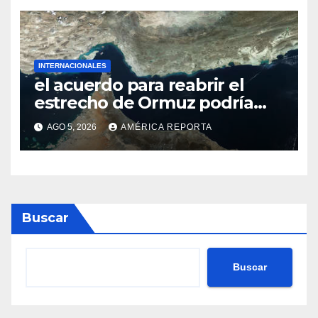
INTERNACIONALES
el acuerdo para reabrir el
estrecho de Ormuz podría
concretarse esta semana
AGO 5, 2026
AMÉRICA REPORTA
Buscar
Buscar