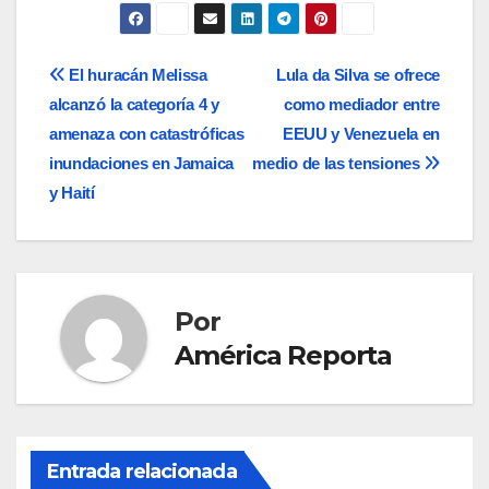
Navegación
El huracán Melissa
Lula da Silva se ofrece
alcanzó la categoría 4 y
como mediador entre
de
amenaza con catastróficas
EEUU y Venezuela en
entradas
inundaciones en Jamaica
medio de las tensiones
y Haití
Por
América Reporta
Entrada relacionada