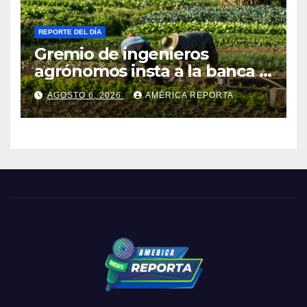
REPORTE DEL DÍA
Gremio de ingenieros
agrónomos insta a la banca a
financiar la agricultura
AGOSTO 6, 2026
AMÉRICA REPORTA
familiar