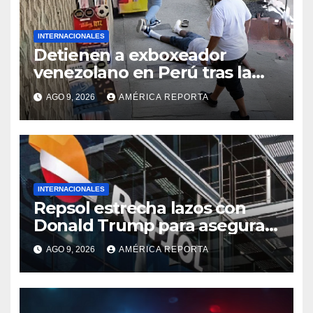
INTERNACIONALES
Detienen a exboxeador
venezolano en Perú tras la
muerte de mototaxista
AGO 9, 2026
AMÉRICA REPORTA
durante una riña
INTERNACIONALES
Repsol estrecha lazos con
Donald Trump para asegurar
negocios en Venezuela
AGO 9, 2026
AMÉRICA REPORTA