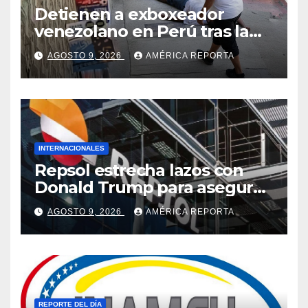
Detienen a exboxeador
venezolano en Perú tras la
muerte de mototaxista
AGOSTO 9, 2026
AMÉRICA REPORTA
durante una riña
INTERNACIONALES
Repsol estrecha lazos con
Donald Trump para asegurar
negocios en Venezuela
AGOSTO 9, 2026
AMÉRICA REPORTA
REPORTE DEL DÍA