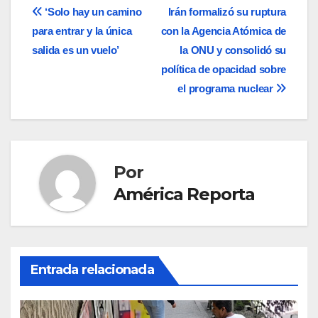
Navegación
‘Solo hay un camino
Irán formalizó su ruptura
para entrar y la única
con la Agencia Atómica de
de
salida es un vuelo’
la ONU y consolidó su
entradas
política de opacidad sobre
el programa nuclear
Por
América Reporta
Entrada relacionada