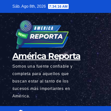
Saltar
Sáb. Ago 8th, 2026
7:34:18 AM
al
contenido
América Reporta
Somos una fuente confiable y
completa para aquellos que
buscan estar al tanto de los
sucesos más importantes en
América.