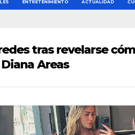
LES
ENTRETENIMIENTO
ACTUALIDAD
CU
redes tras revelarse có
r Diana Areas