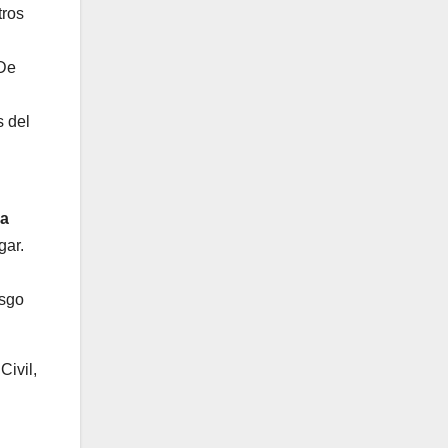
tros
 De
l
s del
na
gar.
esgo
Civil,