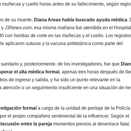
muñecas y cuello horas antes de su fallecimiento, según regis
es de su muerte,
Diana Areas había buscado ayuda médica
.
a
y
J3News.com
, esa misma mañana fue atendida en el Hospita
 con heridas de corte en las muñecas y el cuello. Los registro
le aplicaron suturas y la vacuna antitetánica como parte del
sanitario y, posteriormente, de los investigadores, fue que
Dia
sperar el alta médica formal
, apenas tres horas después de lle
ros de ingreso y salida, y ha sido un punto relevante en la
 la atención o un seguimiento insuficiente en una situación de ri
estigación formal
a cargo de la unidad de peritaje de la Policía 
a por el propio compañero sentimental de la influencer. Según el
iscusión entre la pareja
momentos previos al desenlace fatal,