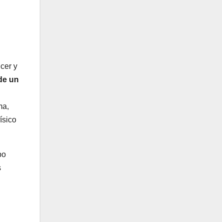
cer y
de un
ma,
ísico
po
s