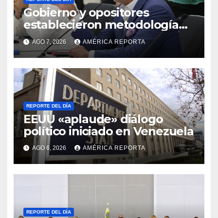
Gobierno y opositores
establecieron metodología
para el proceso de diálogo en
AGO 7, 2026
AMÉRICA REPORTA
Venezuela
REPORTE DEL DÍA
EEUU «aplaude» diálogo
político iniciado en Venezuela
AGO 6, 2026
AMÉRICA REPORTA
REPORTE DEL DÍA