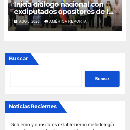
Inicia diálogo nacional con
exdiputados opositores de la
AN de 2015
AGO 6, 2026
AMÉRICA REPORTA
Buscar
Buscar
Noticias Recientes
Gobierno y opositores establecieron metodología