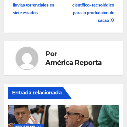
de
lluvias torrenciales en
científico- tecnológico
entradas
siete estados
para la producción de
cacao
Por
América Reporta
Entrada relacionada
REPORTE DEL DÍA