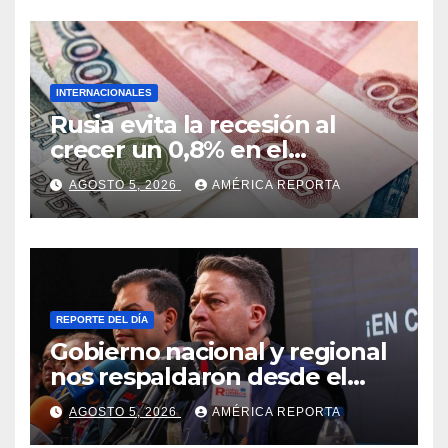
INTERNACIONALES
Rusia evita la recesión al
crecer un 0,8% en el
segundo trimestre
AGOSTO 5, 2026
AMÉRICA REPORTA
REPORTE DEL DÍA
Gobierno nacional y regional
nos respaldaron desde el
primer momento tras
AGOSTO 5, 2026
AMÉRICA REPORTA
terremotos del 24J