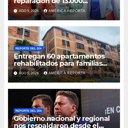
reparación de 13.000
viviendas afectadas por los
AGO 5, 2026
AMÉRICA REPORTA
terremotos
REPORTE DEL DÍA
Entregan 60 apartamentos
rehabilitados para familias
del urbanismo Ana Victoria
AGO 5, 2026
AMÉRICA REPORTA
en La Guaira
REPORTE DEL DÍA
Gobierno nacional y regional
nos respaldaron desde el