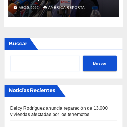
primer momento tras
AGO 5, 2026
AMÉRICA REPORTA
terremotos del 24J
Buscar
Buscar
Noticias Recientes
Delcy Rodríguez anuncia reparación de 13.000
viviendas afectadas por los terremotos