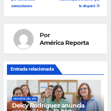
entradas
venezolanos
le disparó
Por
América Reporta
Entrada relacionada
REPORTE DEL DÍA
Delcy Rodríguez anuncia