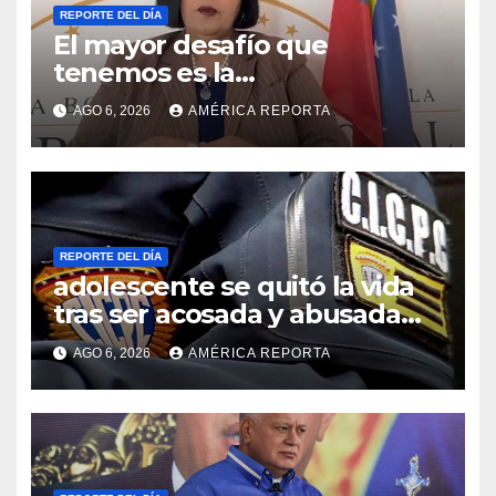
REPORTE DEL DÍA
El mayor desafío que
tenemos es la
reinstitucionalización
AGO 6, 2026
AMÉRICA REPORTA
REPORTE DEL DÍA
adolescente se quitó la vida
tras ser acosada y abusada
por la pareja de su abuela
AGO 6, 2026
AMÉRICA REPORTA