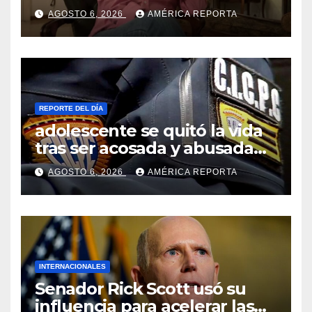
tribunal en su caso
AGOSTO 6, 2026
AMÉRICA REPORTA
REPORTE DEL DÍA
adolescente se quitó la vida
tras ser acosada y abusada
por la pareja de su abuela
AGOSTO 6, 2026
AMÉRICA REPORTA
INTERNACIONALES
Senador Rick Scott usó su
influencia para acelerar las