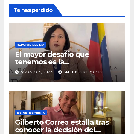
Te has perdido
REPORTE DEL DÍA
El mayor desafío que
tenemos es la
reinstitucionalización
AGOSTO 6, 2026
AMÉRICA REPORTA
ENTRETENIMIENTO
Gilberto Correa estalla tras
conocer la decisión del