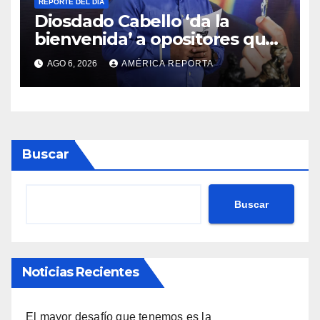
REPORTE DEL DÍA
Diosdado Cabello ‘da la
bienvenida’ a opositores que
llegaron al país para diálogo
AGO 6, 2026
AMÉRICA REPORTA
con el gobierno
Buscar
Buscar
Noticias Recientes
El mayor desafío que tenemos es la