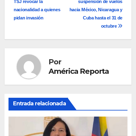
TSJ revocar la
suspensión de vuelos
de
nacionalidad a quienes
hacia México, Nicaragua y
entradas
pidan invasión
Cuba hasta el 31 de
octubre
Por
América Reporta
Entrada relacionada