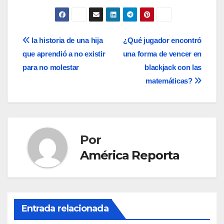
Navegación
la historia de una hija
¿Qué jugador encontró
que aprendió a no existir
una forma de vencer en
de
para no molestar
blackjack con las
entradas
matemáticas?
Por
América Reporta
Entrada relacionada