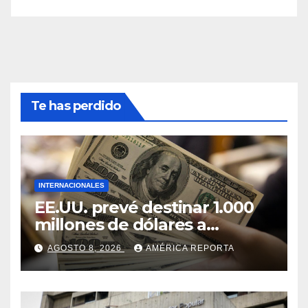
Te has perdido
INTERNACIONALES
EE.UU. prevé destinar 1.000
millones de dólares a
Colombia para un paquete
AGOSTO 8, 2026
AMÉRICA REPORTA
de seguridad