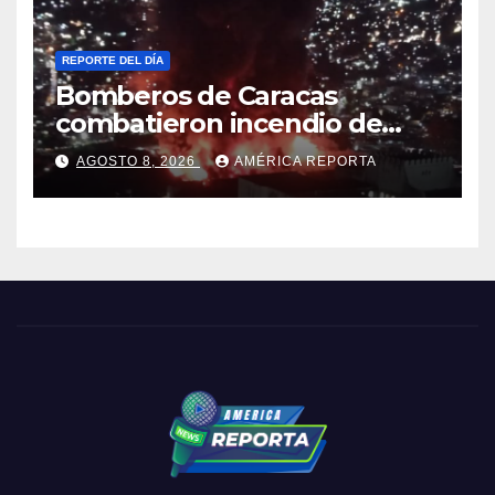
REPORTE DEL DÍA
Bomberos de Caracas
combatieron incendio de
gran magnitud en zona
AGOSTO 8, 2026
AMÉRICA REPORTA
industrial de El Llanito