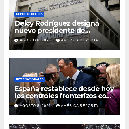
REPORTE DEL DÍA
Delcy Rodríguez designa
nuevo presidente de
Corpoelec y nuevo
AGOSTO 8, 2026
AMÉRICA REPORTA
viceministro de Servicios
Eléctricos
INTERNACIONALES
España restablece desde hoy
los controles fronterizos con
Italia tras el rechazo de Roma
AGOSTO 8, 2026
AMÉRICA REPORTA
a retirar las restricciones