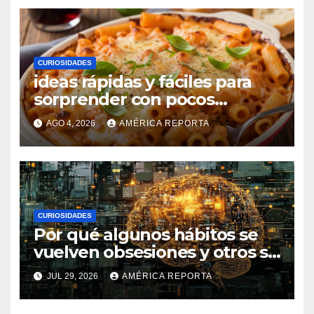
CURIOSIDADES
ideas rápidas y fáciles para
sorprender con pocos
ingredientes
AGO 4, 2026
AMÉRICA REPORTA
CURIOSIDADES
Por qué algunos hábitos se
vuelven obsesiones y otros se
desvanecen
JUL 29, 2026
AMÉRICA REPORTA