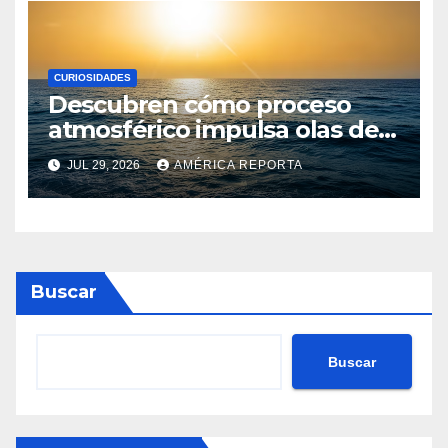
CURIOSIDADES
Descubren cómo proceso
atmosférico impulsa olas de
calor marinas extremas
JUL 29, 2026
AMÉRICA REPORTA
Buscar
Buscar