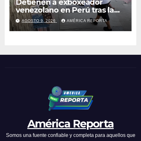
Detienen a exboxeador
venezolano en Perú tras la
muerte de mototaxista
AGOSTO 9, 2026
AMÉRICA REPORTA
durante una riña
América Reporta
Somos una fuente confiable y completa para aquellos que