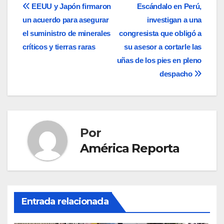
Navegación
EEUU y Japón firmaron
Escándalo en Perú,
un acuerdo para asegurar
investigan a una
de
el suministro de minerales
congresista que obligó a
entradas
críticos y tierras raras
su asesor a cortarle las
uñas de los pies en pleno
despacho
Por
América Reporta
Entrada relacionada