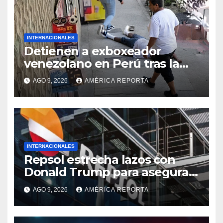
INTERNACIONALES
Detienen a exboxeador
venezolano en Perú tras la
muerte de mototaxista
AGO 9, 2026
AMÉRICA REPORTA
durante una riña
INTERNACIONALES
Repsol estrecha lazos con
Donald Trump para asegurar
negocios en Venezuela
AGO 9, 2026
AMÉRICA REPORTA