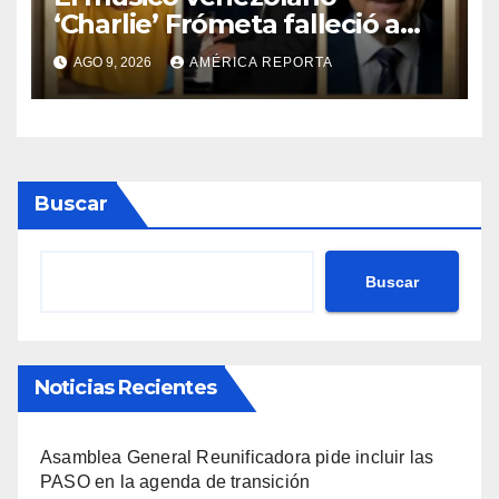
‘Charlie’ Frómeta falleció a
sus 82 años
AGO 9, 2026
AMÉRICA REPORTA
Buscar
Buscar
Noticias Recientes
Asamblea General Reunificadora pide incluir las
PASO en la agenda de transición