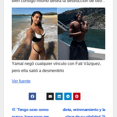
bien consigo mismo desea la destrucción de otro“.
Yamal negó cualquier vínculo con Fati Vázquez,
pero ella salió a desmentirlo
Ver fuente
Navegación
‘Tengo sexo como
dieta, entrenamiento y la
nunca, hace poco me
clave de su vitalidad