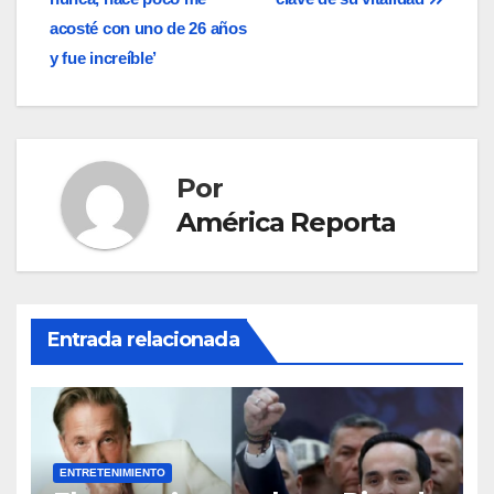
de
acosté con uno de 26 años
entradas
y fue increíble’
Por
América Reporta
Entrada relacionada
ENTRETENIMIENTO