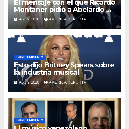
El mensaje con el que Ricardo
Montaner pidió a Abelardo de
la Espriella ayudar a
AGO 9, 2026
AMÉRICA REPORTA
Venezuela
ENTRETENIMIENTO
Esto dijo Britney Spears sobre
la industria musical
AGO 9, 2026
AMÉRICA REPORTA
ENTRETENIMIENTO
El músico venezolano