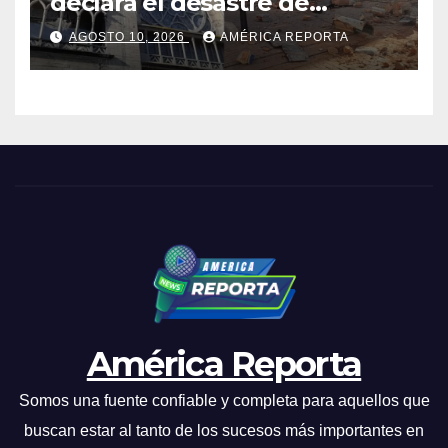
declara el desastre de
carácter nacional tras
AGOSTO 10, 2026
AMÉRICA REPORTA
terremoto de magnitud 7,4
América Reporta
Somos una fuente confiable y completa para aquellos que
buscan estar al tanto de los sucesos más importantes en