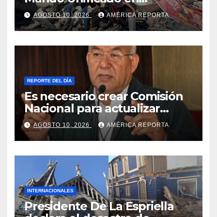
Colombia las víctimas ya
AGOSTO 10, 2026
AMÉRICA REPORTA
superan el centenar
REPORTE DEL DÍA
Es necesario crear Comisión
Nacional para actualizar
normas sismorresistentes y
AGOSTO 10, 2026
AMÉRICA REPORTA
planificación urbana
INTERNACIONALES
Presidente De La Espriella