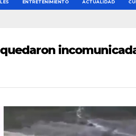
LES
ENTRETENIMIENTO
ACTUALIDAD
CU
s quedaron incomunicad