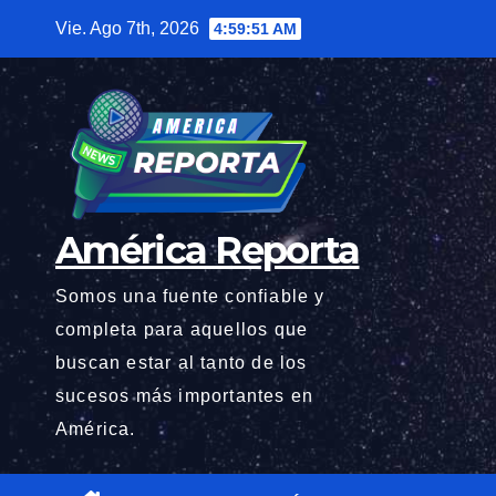
Saltar
Vie. Ago 7th, 2026
4:59:52 AM
al
contenido
América Reporta
Somos una fuente confiable y
completa para aquellos que
buscan estar al tanto de los
sucesos más importantes en
América.