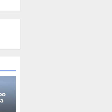
po
sa