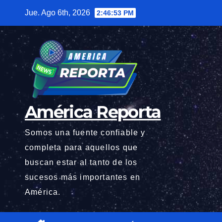
Saltar
Jue. Ago 6th, 2026
2:46:55 PM
al
contenido
América Reporta
Somos una fuente confiable y
completa para aquellos que
buscan estar al tanto de los
sucesos más importantes en
América.