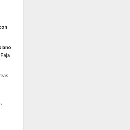
 con
olano
 Faja
áreas
s