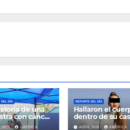
 DEL DÍA
REPORTE DEL DÍA
istoria de una
Hallaron el cuer
tra con cáncer
dentro de su ca
creó una
, 2026
AMÉRICA
AGO 6, 2026
AMÉRICA