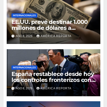
INTERNACIONALES
EE.UU. prevé destinar 1.000
millones de dólares a
Colombia para un paquete de
AGO 8, 2026
AMÉRICA REPORTA
seguridad
INTERNACIONALES
España restablece desde hoy
los controles fronterizos con
Italia tras el rechazo de Roma
AGO 8, 2026
AMÉRICA REPORTA
a retirar las restricciones