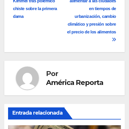
Kimmel tras polémico
alimentar a las ciudades
entradas
chiste sobre la primera
en tiempos de
dama
urbanización, cambio
climático y presión sobre
el precio de los alimentos
Por
América Reporta
Entrada relacionada