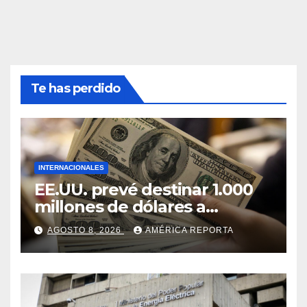
Te has perdido
INTERNACIONALES
EE.UU. prevé destinar 1.000
millones de dólares a
Colombia para un paquete
AGOSTO 8, 2026
AMÉRICA REPORTA
de seguridad