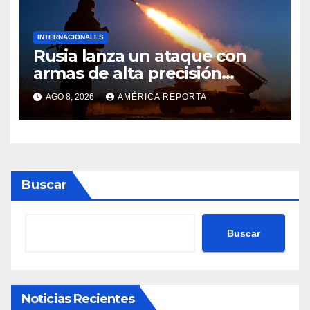
INTERNACIONALES
Rusia lanza un ataque con
armas de alta precisión
contra la industria militar en
AGO 8, 2026
AMÉRICA REPORTA
Kiev
Buscar
Buscar
Noticias Recientes