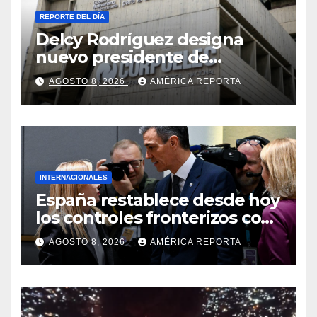
REPORTE DEL DÍA
Delcy Rodríguez designa
nuevo presidente de
Corpoelec y nuevo
AGOSTO 8, 2026
AMÉRICA REPORTA
viceministro de Servicios
Eléctricos
INTERNACIONALES
España restablece desde hoy
los controles fronterizos con
Italia tras el rechazo de Roma
AGOSTO 8, 2026
AMÉRICA REPORTA
a retirar las restricciones