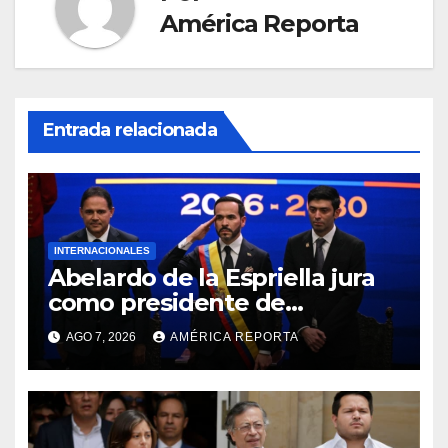
América Reporta
Entrada relacionada
INTERNACIONALES
Abelardo de la Espriella jura
como presidente de
Colombia para el periodo
AGO 7, 2026
AMÉRICA REPORTA
2026-2030