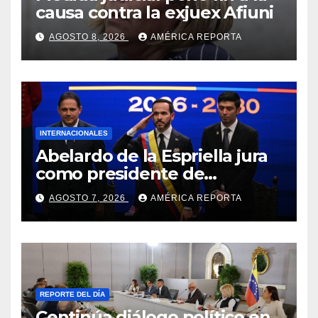
causa contra la exjuex Afiuni
AGOSTO 8, 2026
AMÉRICA REPORTA
INTERNACIONALES
Abelardo de la Espriella jura
como presidente de
Colombia para el periodo
AGOSTO 7, 2026
AMÉRICA REPORTA
2026-2030
REPORTE DEL DÍA
Continúa diálogo político en