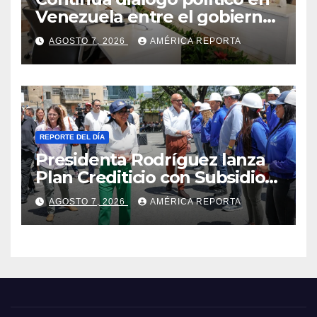
Venezuela entre el gobierno
y la oposición
AGOSTO 7, 2026
AMÉRICA REPORTA
REPORTE DEL DÍA
Presidenta Rodríguez lanza
Plan Crediticio con Subsidio
Directo en encuentro con
AGOSTO 7, 2026
AMÉRICA REPORTA
Juntas de Condominio