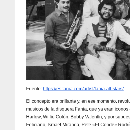
Fuente:
https://es.fania.com/artist/fania-all-stars/
El concepto era brillante y, en ese momento, revoluc
músicos de la disquera Fania, que ya eran íconos
Harlow, Willie Colón, Bobby Valentín, y por supue
Feliciano, Ismael Miranda, Pete «El Conde» Rodr