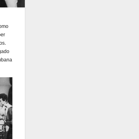
como
per
os.
gado
cubana