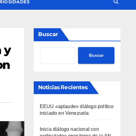
RIOSIDADES
Buscar
 y
Buscar
on
Noticias Recientes
EEUU «aplaude» diálogo político
iniciado en Venezuela
Inicia diálogo nacional con
exdiputados opositores de la AN