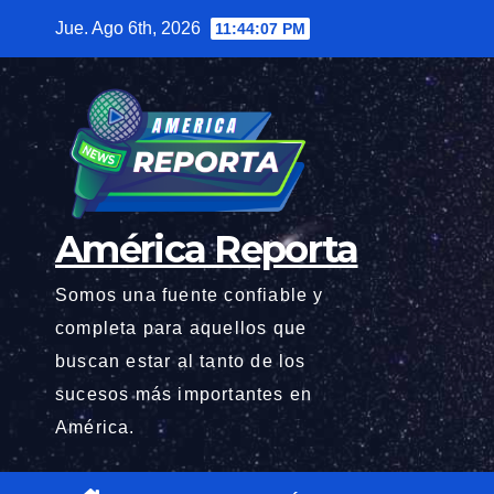
Saltar
Jue. Ago 6th, 2026
11:44:08 PM
al
contenido
América Reporta
Somos una fuente confiable y
completa para aquellos que
buscan estar al tanto de los
sucesos más importantes en
América.