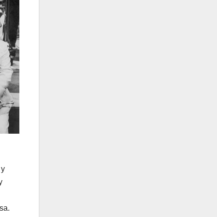
 y
y
sa.