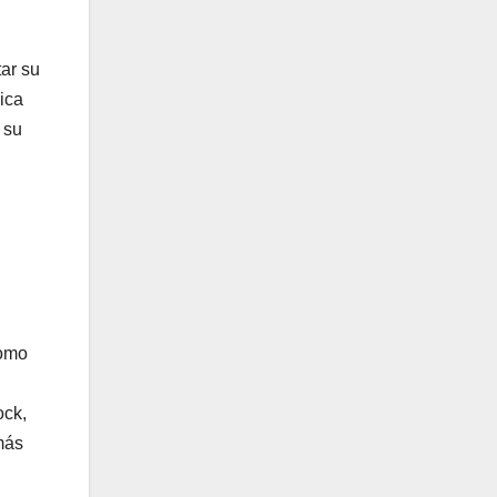
tar su
ica
 su
como
ock,
más