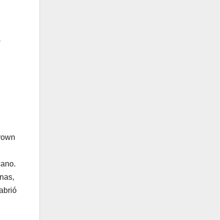
a
Brown
cano.
anas,
abrió