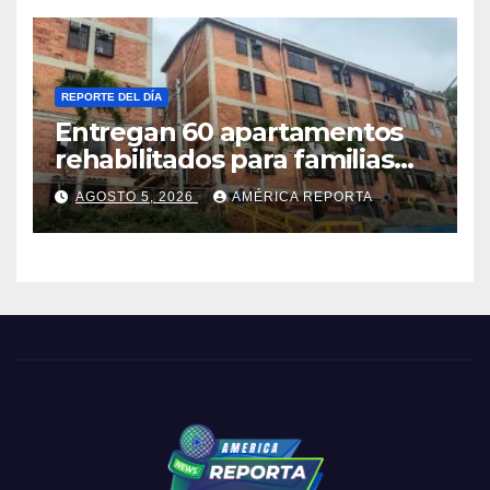
REPORTE DEL DÍA
Entregan 60 apartamentos
rehabilitados para familias
del urbanismo Ana Victoria
AGOSTO 5, 2026
AMÉRICA REPORTA
en La Guaira