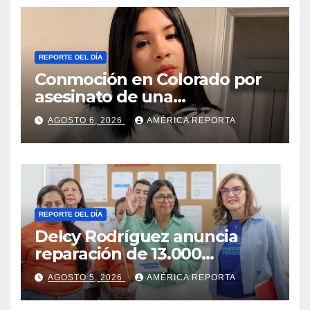
REPORTE DEL DÍA
Conmoción en Colorado por
asesinato de una
adolescente venezolana en
AGOSTO 6, 2026
AMÉRICA REPORTA
reunión con amigos
REPORTE DEL DÍA
Delcy Rodríguez anuncia
reparación de 13.000
viviendas afectadas por los
AGOSTO 5, 2026
AMÉRICA REPORTA
terremotos