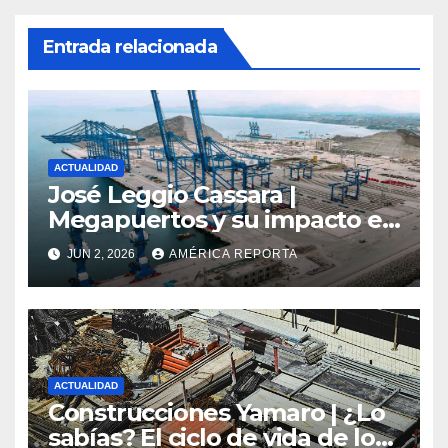
Entrada relacionada
ACTUALIDAD
José Leggio Cassara |
Megapuertos y su impacto en
el turismo y el comercio
JUN 2, 2026
AMÉRICA REPORTA
global
ACTUALIDAD
Construcciones Yamaro | ¿Lo
sabías? El ciclo de vida de los