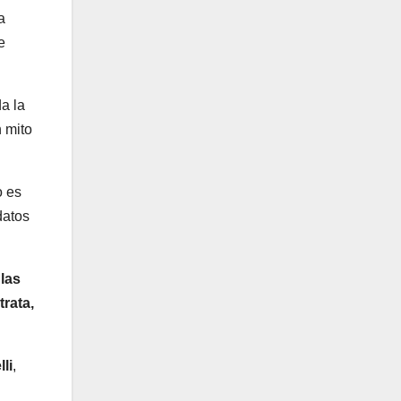
a
e
a la
 mito
o es
datos
las
rata,
li
,