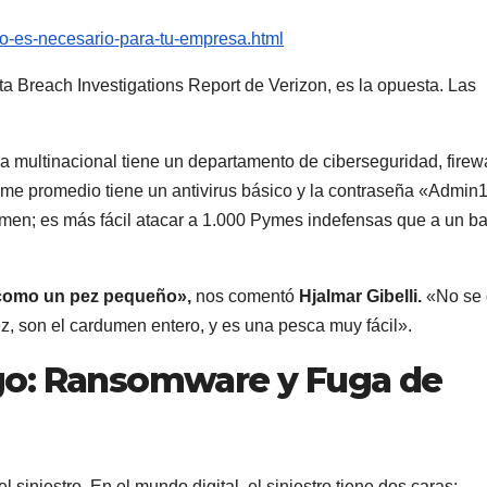
o-es-necesario-para-tu-empresa.html
 Breach Investigations Report de Verizon, es la opuesta. Las
a multinacional tiene un departamento de ciberseguridad, firew
 Pyme promedio tiene un antivirus básico y la contraseña «Admi
lumen; es más fácil atacar a 1.000 Pymes indefensas que a un b
 como un pez pequeño»,
nos comentó
Hjalmar Gibelli.
«No se
ez, son el cardumen entero, y es una pesca muy fácil».
go: Ransomware y Fuga de
 siniestro. En el mundo digital, el siniestro tiene dos caras: