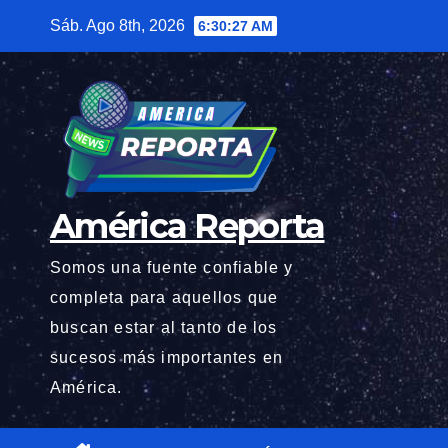
Saltar
Sáb. Ago 8th, 2026
6:30:29 AM
al
contenido
América Reporta
Somos una fuente confiable y
completa para aquellos que
buscan estar al tanto de los
sucesos más importantes en
América.