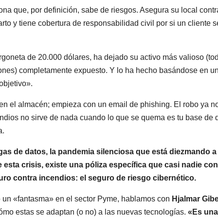
 que, por definición, sabe de riesgos. Asegura su local contr
to y tiene cobertura de responsabilidad civil por si un cliente s
goneta de 20.000 dólares, ha dejado su activo más valioso (tod
aciones) completamente expuesto. Y lo ha hecho basándose en un
bjetivo».
 en el almacén; empieza con un email de phishing. El robo ya n
endios no sirve de nada cuando lo que se quema es tu base de 
a.
as de datos, la pandemia silenciosa que está diezmando a 
ta crisis, existe una póliza específica que casi nadie cont
ro contra incendios: el seguro de riesgo cibernético.
do un «fantasma» en el sector Pyme, hablamos con
Hjalmar Gibel
ómo estas se adaptan (o no) a las nuevas tecnologías.
«Es una