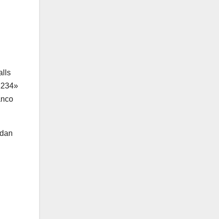
alls
n1234»
anco
 dan