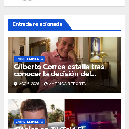
Entrada relacionada
ENTRETENIMIENTO
Gilberto Correa estalla tras
conocer la decisión del
tribunal en su caso
AGO 6, 2026
AMÉRICA REPORTA
ENTRETENIMIENTO