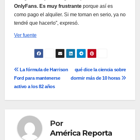
OnlyFans. Es muy frustrante
porque así es
como pago el alquiler. Si me toman en serio, ya no
tendré que hacerlo”, expresó.
Ver fuente
Navegación
La fórmula de Harrison
qué dice la ciencia sobre
Ford para mantenerse
dormir más de 10 horas
de
activo a los 82 años
entradas
Por
América Reporta