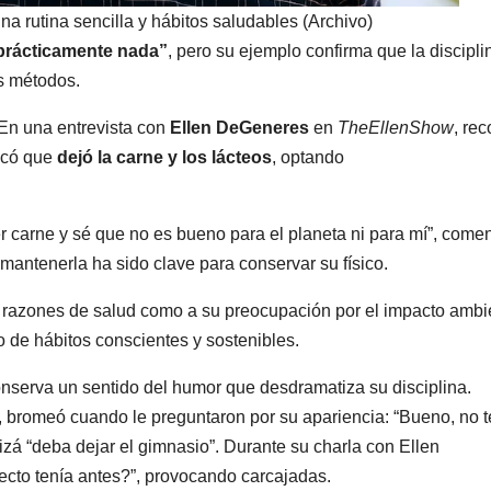
na rutina sencilla y hábitos saludables (Archivo)
prácticamente nada”
, pero su ejemplo confirma que la discipli
s métodos.
. En una entrevista con
Ellen DeGeneres
en
TheEllenShow
, re
icó que
dejó la carne y los lácteos
, optando
carne y sé que no es bueno para el planeta ni para mí”, comen
mantenerla ha sido clave para conservar su físico.
a razones de salud como a su preocupación por el impacto ambie
o de hábitos conscientes y sostenibles.
onserva un sentido del humor que desdramatiza su disciplina.
, bromeó cuando le preguntaron por su apariencia: “Bueno, no t
izá “deba dejar el gimnasio”. Durante su charla con Ellen
ecto tenía antes?”, provocando carcajadas.