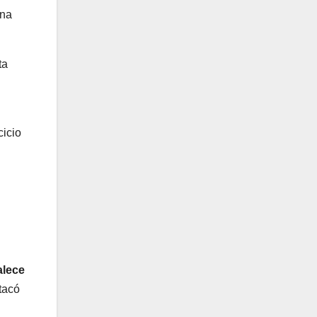
ina
ta
cicio
alece
tacó