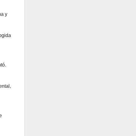
na y
cogida
tó.
ntal,
e