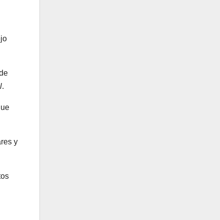
jo
 de
l
.
que
res y
tos