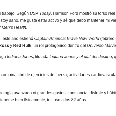
u trabajo. Según
USA Today
, Harrison Ford mostró su torso real
“Estoy sano, me gusta estar activo y sé que debo mantener mi vie
r
Men’s Health
.
a: este año estrenó
Captain America: Brave New World
(febrero
 Ross
y
Red Hulk
, un rol protagónico dentro del
Universo Marve
saga
Indiana Jones
, titulada
Indiana Jones y el dial del destino
, 
ombinación de ejercicios de fuerza, actividades cardiovascula
ología avanzada ni grandes gastos: constancia, disfrute y hábi
enerse bien físicamente, incluso a los 82 años.