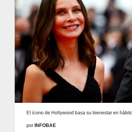
El ícono de Hollywood basa su bienestar en hábi
por
INFOBAE