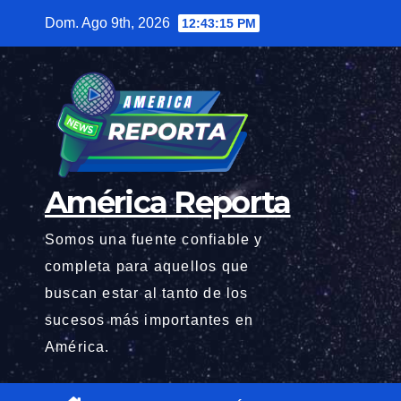
Saltar
Dom. Ago 9th, 2026
12:43:17 PM
al
contenido
América Reporta
Somos una fuente confiable y
completa para aquellos que
buscan estar al tanto de los
sucesos más importantes en
América.