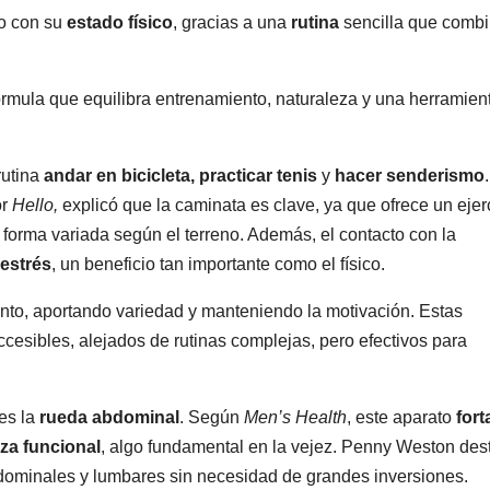
o con su
estado físico
, gracias a una
rutina
sencilla que comb
fórmula que equilibra entrenamiento, naturaleza y una herramien
rutina
andar en bicicleta, practicar tenis
y
hacer senderismo
.
or
Hello,
explicó que la caminata es clave, ya que ofrece un ejer
 forma variada según el terreno. Además, el contacto con la
 estrés
, un beneficio tan importante como el físico.
nto, aportando variedad y manteniendo la motivación. Estas
accesibles, alejados de rutinas complejas, pero efectivos para
es la
rueda abdominal
. Según
Men’s Health
, este aparato
fort
rza funcional
, algo fundamental en la vejez. Penny Weston des
bdominales y lumbares sin necesidad de grandes inversiones.