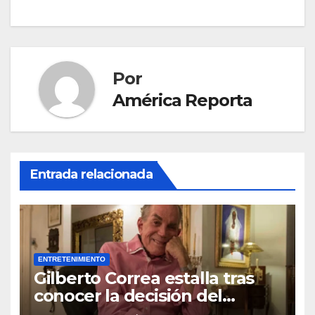
entradas
Por
América Reporta
Entrada relacionada
ENTRETENIMIENTO
Gilberto Correa estalla tras
conocer la decisión del
tribunal en su caso