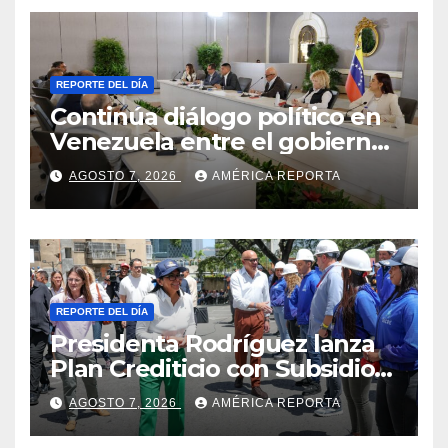
REPORTE DEL DÍA
Continúa diálogo político en
Venezuela entre el gobierno
y la oposición
AGOSTO 7, 2026
AMÉRICA REPORTA
REPORTE DEL DÍA
Presidenta Rodríguez lanza
Plan Crediticio con Subsidio
Directo en encuentro con
AGOSTO 7, 2026
AMÉRICA REPORTA
Juntas de Condominio