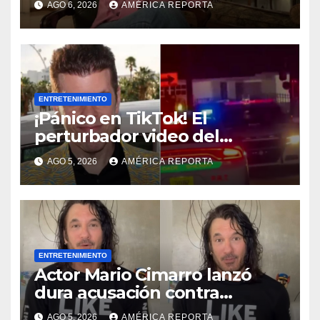
AGO 6, 2026
AMÉRICA REPORTA
ENTRETENIMIENTO
¡Pánico en TikTok! El
perturbador video del
famoso influencer Perez
AGO 5, 2026
AMÉRICA REPORTA
Hilton que obligó a sus fans a
pedir ayuda médica
ENTRETENIMIENTO
Actor Mario Cimarro lanzó
dura acusación contra
Telemundo y advirtió que lo
AGO 5, 2026
AMÉRICA REPORTA