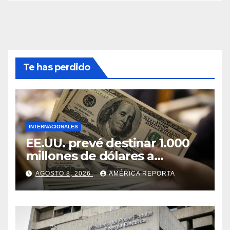
Te has perdido
INTERNACIONALES
EE.UU. prevé destinar 1.000
millones de dólares a
Colombia para un paquete
AGOSTO 8, 2026
AMÉRICA REPORTA
de seguridad