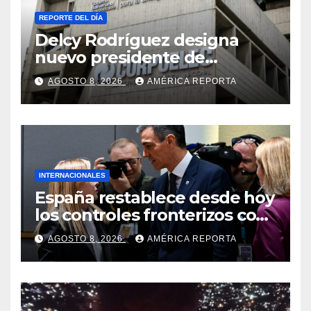
REPORTE DEL DÍA
Delcy Rodríguez designa
nuevo presidente de
Corpoelec y nuevo
AGOSTO 8, 2026
AMÉRICA REPORTA
viceministro de Servicios
Eléctricos
INTERNACIONALES
España restablece desde hoy
los controles fronterizos con
Italia tras el rechazo de Roma
AGOSTO 8, 2026
AMÉRICA REPORTA
a retirar las restricciones