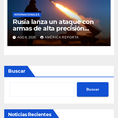
INTERNACIONALES
Rusia lanza un ataque con
armas de alta precisión
contra la industria militar en
AGO 8, 2026
AMÉRICA REPORTA
Kiev
Buscar
Buscar
Noticias Recientes