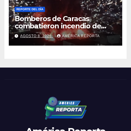
REPORTE DEL DÍA
Bomberos de Caracas
combatieron incendio de
gran magnitud en zona
AGOSTO 8, 2026
AMÉRICA REPORTA
industrial de El Llanito