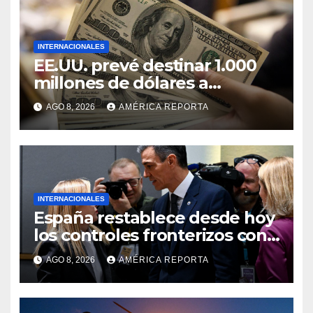
INTERNACIONALES
EE.UU. prevé destinar 1.000
millones de dólares a
Colombia para un paquete de
AGO 8, 2026
AMÉRICA REPORTA
seguridad
INTERNACIONALES
España restablece desde hoy
los controles fronterizos con
Italia tras el rechazo de Roma
AGO 8, 2026
AMÉRICA REPORTA
a retirar las restricciones