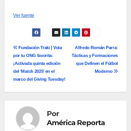
Navegación
Ver fuente
de
entradas
Navegación
Fundación Traki | Vota
Alfredo Román Parra:
por tu ONG favorita:
Tácticas y Formaciones
de
¡Activada quinta edición
que Definen el Fútbol
entradas
del ‘Match 2025’ en el
Moderno
marco del Giving Tuesday!
Por
América Reporta