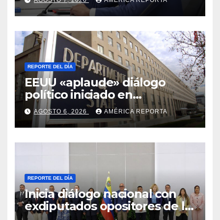
Venezuela
REPORTE DEL DÍA
EEUU «aplaude» diálogo
político iniciado en
Venezuela
AGOSTO 6, 2026
AMÉRICA REPORTA
REPORTE DEL DÍA
Inicia diálogo nacional con
exdiputados opositores de la
AN de 2015