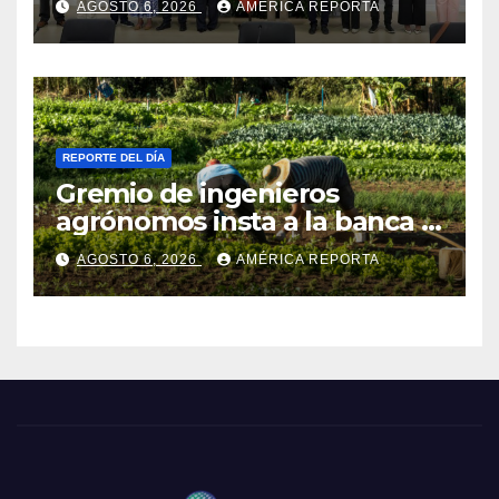
AGOSTO 6, 2026
AMÉRICA REPORTA
REPORTE DEL DÍA
Gremio de ingenieros
agrónomos insta a la banca a
financiar la agricultura
AGOSTO 6, 2026
AMÉRICA REPORTA
familiar