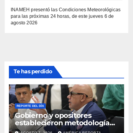
INAMEH presentó las Condiciones Meteorológicas
para las próximas 24 horas, de este jueves 6 de
agosto 2026
Te has perdido
REPORTE DEL DÍA
Gobierno y opositores
establecieron metodología
para el proceso de diálogo en
AGOSTO 7, 2026
AMÉRICA REPORTA