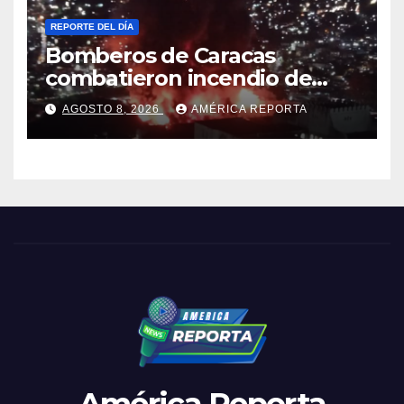
REPORTE DEL DÍA
Bomberos de Caracas
combatieron incendio de
gran magnitud en zona
AGOSTO 8, 2026
AMÉRICA REPORTA
industrial de El Llanito