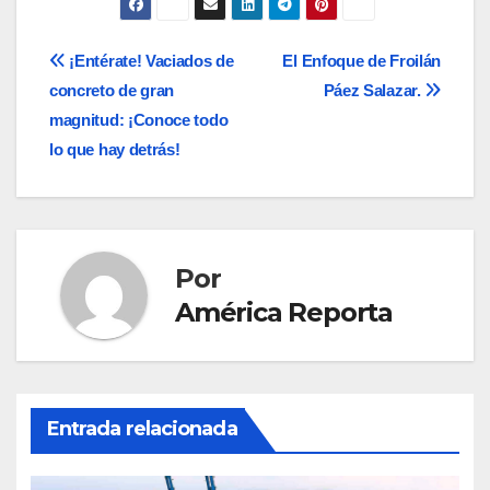
Navegación
¡Entérate! Vaciados de
El Enfoque de Froilán
concreto de gran
Páez Salazar.
de
magnitud: ¡Conoce todo
entradas
lo que hay detrás!
Por
América Reporta
Entrada relacionada