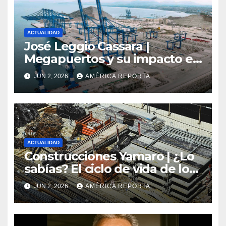
ACTUALIDAD
José Leggio Cassara |
Megapuertos y su impacto en
el turismo y el comercio
JUN 2, 2026
AMÉRICA REPORTA
global
ACTUALIDAD
Construcciones Yamaro | ¿Lo
sabías? El ciclo de vida de los
materiales de construcción
JUN 2, 2026
AMÉRICA REPORTA
revoluciona eficiencia en
proyectos modernos