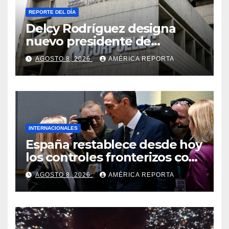
REPORTE DEL DÍA
Delcy Rodríguez designa
nuevo presidente de
Corpoelec y nuevo
AGOSTO 8, 2026
AMÉRICA REPORTA
viceministro de Servicios
Eléctricos
INTERNACIONALES
España restablece desde hoy
los controles fronterizos con
Italia tras el rechazo de Roma
AGOSTO 8, 2026
AMÉRICA REPORTA
a retirar las restricciones