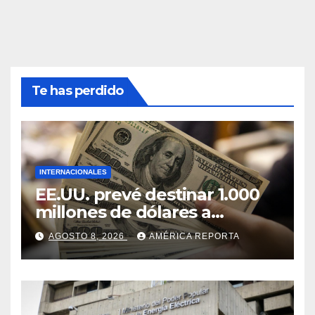
Te has perdido
INTERNACIONALES
EE.UU. prevé destinar 1.000
millones de dólares a
Colombia para un paquete
AGOSTO 8, 2026
AMÉRICA REPORTA
de seguridad