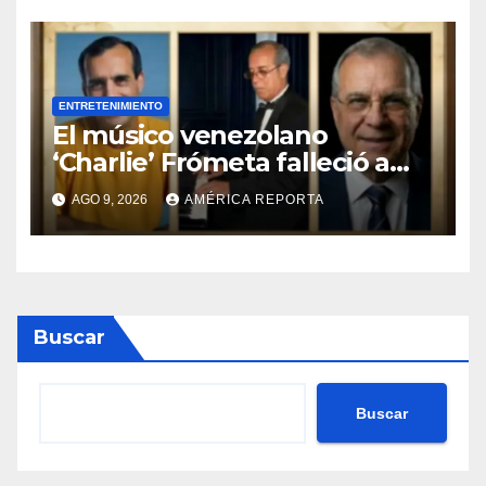
ENTRETENIMIENTO
El músico venezolano
‘Charlie’ Frómeta falleció a
sus 82 años
AGO 9, 2026
AMÉRICA REPORTA
Buscar
Buscar