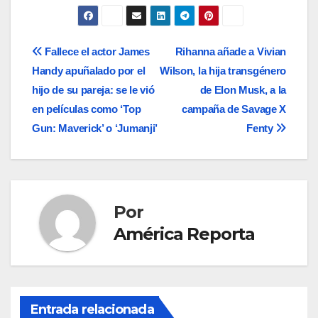
Navegación
Fallece el actor James
Rihanna añade a Vivian
Handy apuñalado por el
Wilson, la hija transgénero
de
hijo de su pareja: se le vió
de Elon Musk, a la
entradas
en películas como ‘Top
campaña de Savage X
Gun: Maverick’ o ‘Jumanji’
Fenty
Por
América Reporta
Entrada relacionada