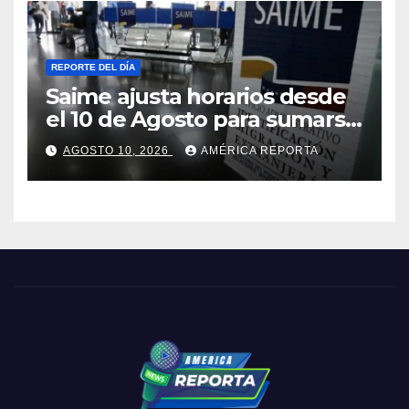
REPORTE DEL DÍA
Saime ajusta horarios desde
el 10 de Agosto para sumarse
al ‘Plan de Ahorro
AGOSTO 10, 2026
AMÉRICA REPORTA
Energético’