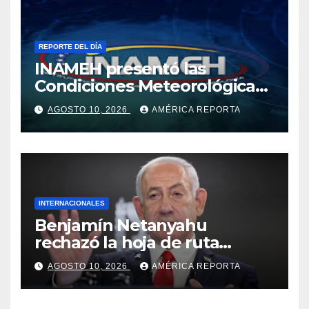
REPORTE DEL DÍA
INAMEH presentó las
Condiciones Meteorológicas
para las próximas 24 horas,
AGOSTO 10, 2026
AMÉRICA REPORTA
de este lunes 10 de agosto
2026
INTERNACIONALES
Benjamín Netanyahu
rechazó la hoja de ruta
prevista del plan de Donald
AGOSTO 10, 2026
AMÉRICA REPORTA
Trump para Gaza