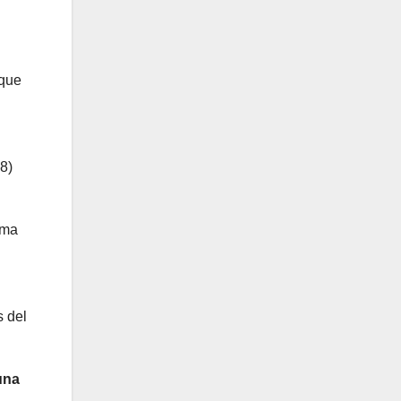
 que
8)
rma
s del
una