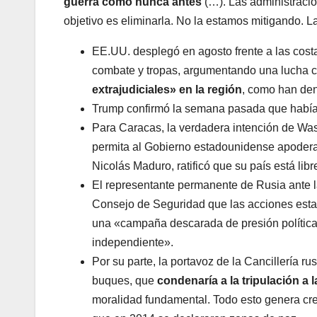
guerra como nunca antes
(…). Las administracio
objetivo es eliminarla. No la estamos mitigando.
EE.UU. desplegó en agosto frente a las cos
combate y tropas, argumentando una lucha c
extrajudiciales» en la región
, como han de
Trump confirmó la semana pasada que había 
Para Caracas, la verdadera intención de W
permita al Gobierno estadounidense apodera
Nicolás Maduro, ratificó que su país está libr
El representante permanente de Rusia ante l
Consejo de Seguridad que las acciones estado
una «campaña descarada de presión política, 
independiente».
Por su parte, la portavoz de la Cancillería r
buques, que
condenaría a la tripulación a 
moralidad fundamental. Todo esto genera cre