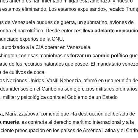
nes anteriores han intentado mitigar esta amenaza, y nuestro
 La estamos eliminando. Los estamos expulsando», recalcó Trum
tas de Venezuela buques de guerra, un submarino, aviones de
ontra el narcotráfico. Desde entonces
lleva adelante «ejecuci
nunciado expertos de la ONU.
autorizado a la CIA operar en Venezuela.
ashington con esas maniobras es
forzar un cambio político
que 
rse de los recursos naturales que posee. El mandatario venezo
e de cultivos de coca.
as Naciones Unidas, Vasili Nebenzia, afirmó en una reunión de
unidenses en el Caribe no son ejercicios militares ordinarios,
militar y psicológica contra el Gobierno de un Estado
usa, María Zajárova, comentó que «la destrucción deliberada de
la muerte
, es contraria al derecho marítimo internacional y a la
ciente preocupación en los países de América Latina y el Carib