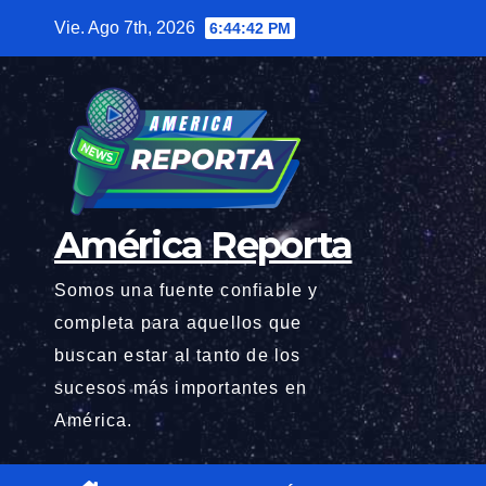
Saltar
Vie. Ago 7th, 2026
6:44:43 PM
al
contenido
América Reporta
Somos una fuente confiable y
completa para aquellos que
buscan estar al tanto de los
sucesos más importantes en
América.