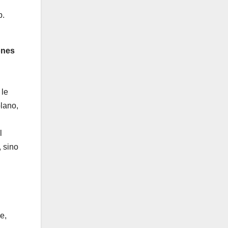
p.
ones
le
lano,
l
 sino
e,