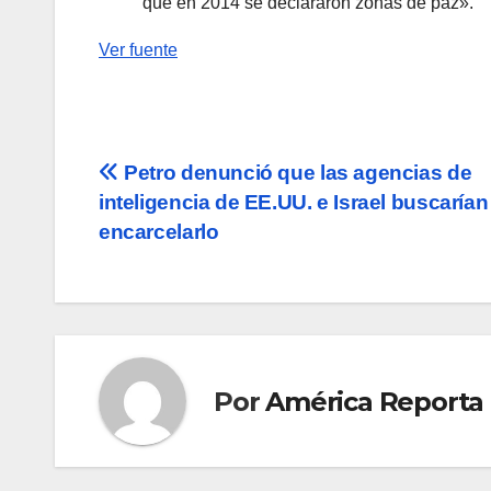
que en 2014 se declararon zonas de paz».
Ver fuente
Navegación
Petro denunció que las agencias de
inteligencia de EE.UU. e Israel buscarían
de
encarcelarlo
entradas
Por
América Reporta