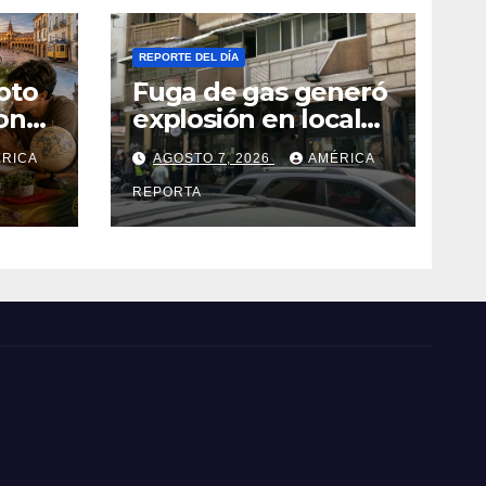
REPORTE DEL DÍA
oto
Fuga de gas generó
one
explosión en local
comercial de
RICA
AGOSTO 7, 2026
AMÉRICA
ales
Chacao
REPORTA
r
nas
al