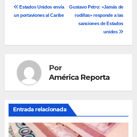
Navegación
Estados Unidos envía
Gustavo Petro: «Jamás de
un portaviones al Caribe
rodillas» responde a las
de
sanciones de Estados
entradas
unidos
Por
América Reporta
Entrada relacionada