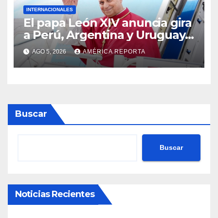
INTERNACIONALES
El papa León XIV anuncia gira
a Perú, Argentina y Uruguay
en noviembre
AGO 5, 2026
AMÉRICA REPORTA
Buscar
Buscar
Noticias Recientes