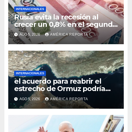
INTERNACIONALES
Rusia evita la recesión al
crecer un 0,8% en el segundo
trimestre
AGO 5, 2026
AMÉRICA REPORTA
INTERNACIONALES
el acuerdo para reabrir el
estrecho de Ormuz podría
concretarse esta semana
AGO 5, 2026
AMÉRICA REPORTA