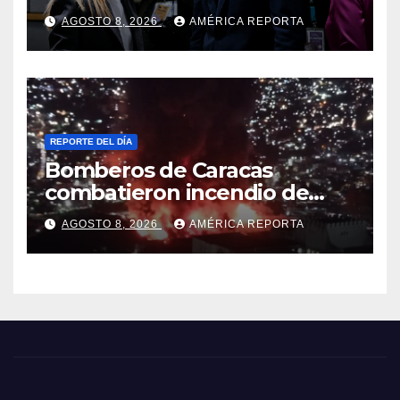
Italia tras el rechazo de Roma
AGOSTO 8, 2026
AMÉRICA REPORTA
a retirar las restricciones
REPORTE DEL DÍA
Bomberos de Caracas
combatieron incendio de
gran magnitud en zona
AGOSTO 8, 2026
AMÉRICA REPORTA
industrial de El Llanito