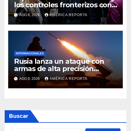
los controles fronterizos con
Italia tras el rechazo de Roma
AGO 8, 2026
AMÉRICA REPORTA
a retirar las restricciones
INTERNACIONALES
Rusia lanza un ataque con
armas de alta precisión
contra la industria militar en
AGO 8, 2026
AMÉRICA REPORTA
Kiev
Buscar