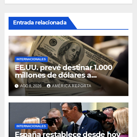
Entrada relacionada
INTERNACIONALES
EE.UU. prevé destinar 1.000
millones de dólares a
Colombia para un paquete de
AGO 8, 2026
AMÉRICA REPORTA
seguridad
INTERNACIONALES
España restablece desde hoy