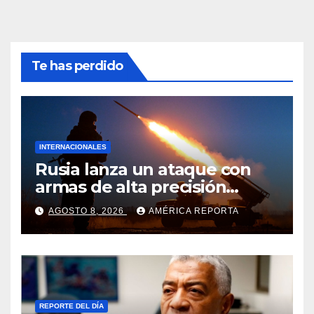
Te has perdido
INTERNACIONALES
Rusia lanza un ataque con
armas de alta precisión
contra la industria militar en
AGOSTO 8, 2026
AMÉRICA REPORTA
Kiev
REPORTE DEL DÍA