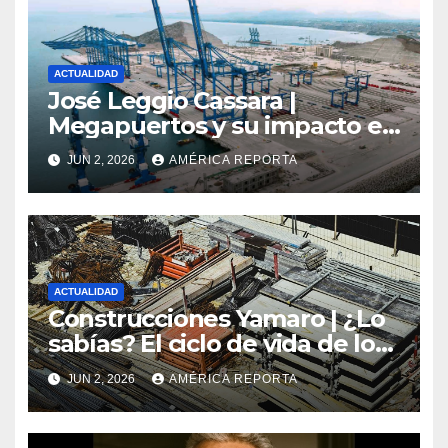
ACTUALIDAD
José Leggio Cassara |
Megapuertos y su impacto en
el turismo y el comercio
JUN 2, 2026
AMÉRICA REPORTA
global
ACTUALIDAD
Construcciones Yamaro | ¿Lo
sabías? El ciclo de vida de los
materiales de construcción
JUN 2, 2026
AMÉRICA REPORTA
revoluciona eficiencia en
proyectos modernos