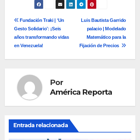
Navegación
Fundación Traki | ‘Un
Luis Bautista Garrido
Gesto Solidario’: ¡Seis
palacio | Modelado
de
años transformando vidas
Matemático para la
entradas
en Venezuela!
Fijación de Precios
Por
América Reporta
Entrada relacionada