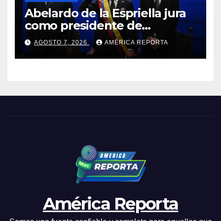
Abelardo de la Espriella jura
como presidente de
Colombia para el periodo
AGOSTO 7, 2026
AMÉRICA REPORTA
2026-2030
América Reporta