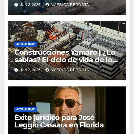
el turismo y el comercio
JUN 2, 2026
AMÉRICA REPORTA
global
ACTUALIDAD
Construcciones Yamaro | ¿Lo
sabías? El ciclo de vida de los
materiales de construcción
JUN 2, 2026
AMÉRICA REPORTA
revoluciona eficiencia en
proyectos modernos
ACTUALIDAD
Éxito jurídico para José
Leggio Cassara en Florida