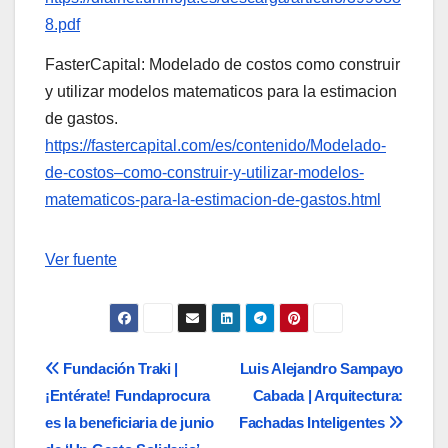
8.pdf
FasterCapital: Modelado de costos como construir
y utilizar modelos matematicos para la estimacion
de gastos.
https://fastercapital.com/es/contenido/Modelado-
de-costos–como-construir-y-utilizar-modelos-
matematicos-para-la-estimacion-de-gastos.html
Navegación
Ver fuente
de
entradas
Navegación
Fundación Traki |
Luis Alejandro Sampayo
¡Entérate! Fundaprocura
Cabada | Arquitectura:
de
es la beneficiaria de junio
Fachadas Inteligentes