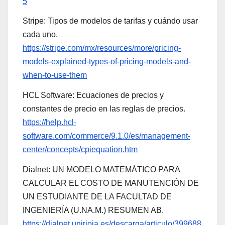
5
Stripe: Tipos de modelos de tarifas y cuándo usar
cada uno.
https://stripe.com/mx/resources/more/pricing-
models-explained-types-of-pricing-models-and-
when-to-use-them
HCL Software: Ecuaciones de precios y
constantes de precio en las reglas de precios.
https://help.hcl-
software.com/commerce/9.1.0/es/management-
center/concepts/cpiequation.htm
Dialnet: UN MODELO MATEMÁTICO PARA
CALCULAR EL COSTO DE MANUTENCIÓN DE
UN ESTUDIANTE DE LA FACULTAD DE
INGENIERÍA (U.NA.M.) RESUMEN AB.
https://dialnet.unirioja.es/descarga/articulo/399688