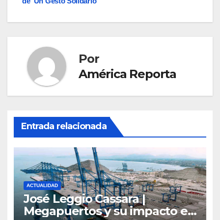
entradas
de ‘Un Gesto Solidario’
Por
América Reporta
Entrada relacionada
ACTUALIDAD
José Leggio Cassara |
Megapuertos y su impacto en